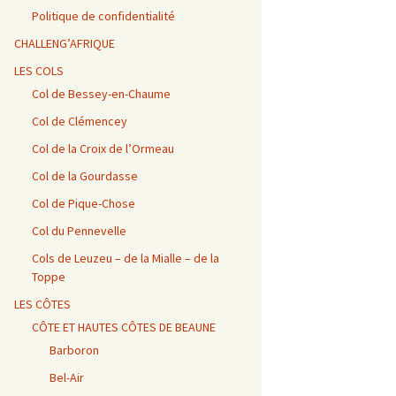
Vosges / Cols du Haut de
Alpes – Marlens / Station
de la Porte et de Beau
Alpes – Embrun / Les
Alpes Chambéry /
la Côte et de la Sclucht,
de la Sambuy
Plan
Gourniers
Montmerlet
Politique de confidentialité
Route des Crêtes, Le
Hohneck, cols de
CHALLENG’AFRIQUE
Bramont et de Grosse
Barillette + Col de la
Alpes – Maurienne /
Alpes / Embrun – Col
Alpes Chambéry / Relais
Pierre
Combe Blanche
Collet de la Madeleine et
Agnel
du Mont du Chat et Col
LES COLS
Col de l’Iseran
du Chat
Col de Bessey-en-Chaume
Vosges / Cols de la
Alpes / Embrun – Col
Col de Clémencey
Burotte, de Lauvy et des
d’Izoard
Alpes Chambéry / Cols du
Hayes
Frêne, du Lindar et des
Prés
Col de la Croix de l’Ormeau
Col de la Gourdasse
Alpes Chambéry /
Pragondran
Col de Pique-Chose
Col du Pennevelle
Cols de Leuzeu – de la Mialle – de la
Toppe
LES CÔTES
CÔTE ET HAUTES CÔTES DE BEAUNE
Barboron
Bel-Air