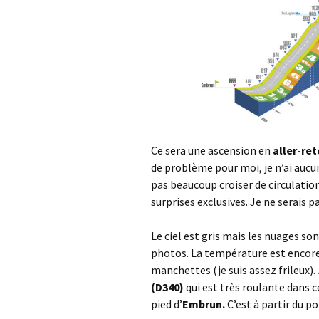
Ce sera une ascension en
aller-re
de problème pour moi, je n’ai aucun
pas beaucoup croiser de circulation
surprises exclusives. Je ne serais p
Le ciel est gris mais les nuages s
photos. La température est encore 
manchettes (je suis assez frileux)
(D340)
qui est très roulante dans c
pied d’
Embrun.
C’est à partir du p