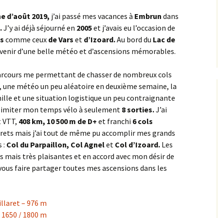
dasse
MORVAN
Dijon – Fort de la Motte
Croix de l’Homme Mort
Parcours 2019 [2]
Chenôve
Giron
2014
e d’août 2019,
j’ai passé mes vacances à
Embrun
dans
Bruant Ouest
.
J’y ai déjà séjourné en
2005
et j’avais eu l’occasion de
Chose
PAYS CHÂTILLONNAIS
Frontière Nièvre
la Brosse Dormante
Cirque du Bout du Monde
Dijon – La Montagne
2015
ls
comme ceux
de
Vars
et
d’Izoard.
Au bord du
Lac de
Bruant Sud
ouvenir d’une belle météo et d’ascensions mémorables.
lle
PAYS DE L’AUXOIS
Jonchère
la Groutière
A38 – Échangeur n°26
Fussey
Dijon – Rue de Mirande
2016
Chambœuf
 – de la
PAYS SEINE ET TILLES
la Croix de Chèvre
la Villeneuve-les-Convers
A38 – Échangeur n°27
Aignay-le-Duc ><
parcours me permettant de chasser de nombreux cols
Toppe
Ivry-en-Montagne
Hauteville-lès-Dijon
Lamargelle
2017
e, une météo un peu aléatoire en deuxième semaine, la
Château d’entre Deux
VALLÉE DE L’OUCHE
Monts
Mont Beroin
les Grandes Charmes
A38 – Échangeur n°28
Agey _ Gissey-sur-Ouche
lle et une situation logistique un peu contraignante
la Raquette
Plombières-lès-Dijon
Blaisy-Bas
2018
 à limiter mon temps vélo à seulement
8 sorties.
J’ai
VINGEANNE VAL DE
Chaux
Saulieu
A38 – Geute
Croix Gauveney
Tart-le-Haut
t VTT,
408 km, 10 500 m de D+
et franchi
6 cols
SAÔNE
la Rochepot
Talant
Bligny-le-Sec
2019
grets mais j’ai tout de même pu accomplir mes grands
Chazan
Savilly
A38 – le Moulin à Vent
Forêt Tarbet
 :
Col du Parpaillon, Col Agnel
et
Col d’Izoard.
Les
le Bas des Fontaines
Bordes Pillot
2020
 mais très plaisantes et en accord avec mon désir de
Chevrey
Alise-Sainte-Reine
la Montagne
s vous faire partager toutes mes ascensions dans les
le Grand Hâ
CEA Valduc
2021
Clémencey
Asnières-en-Montagne
Mont Afrique
Montagne de Beaune
Chanceaux
2022
illaret – 976 m
Combe Lavaux
Avosnes
Notre-Dame d’Étang
Montagne des Trois Croix
Cinq Fonds
2023
– 1650 / 1800 m