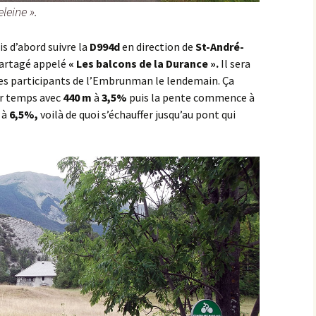
leine ».
Montbard >< St-Germain-
lès-Senailly
is d’abord suivre la
D994d
en direction de
St-André-
 partagé appelé
« Les balcons de la Durance ».
Il sera
Nogent-lès-Montbard ><
les participants de l’Embrunman le lendemain. Ça
Villiers
r temps avec
440 m
à
3,5%
puis la pente commence à
Pierre Pointe
à
6,5%,
voilà de quoi s’échauffer jusqu’au pont qui
Réservoir de Chazilly
Saffres
Sainte-Colombe-en-
Auxois
Saunière
Sausseau
Savigny-sous-Mâlain