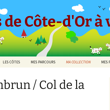
 de Côte-d'Or à v
LES CÔTES
MES PARCOURS
MA COLLECTION
MES 
-en-
CÔTE ET HAUTES CÔTES
Le « Petit Tricot »
Barboron
2010
DE BEAUNE
brun / Col de la
Parcours 2017 [1]
Bel-Air
2011
cey
CÔTE ET HAUTES CÔTES
Arcenant
DE NUITS
Parcours 2017 [2]
Bouilland
2012
 de
Bruant Est
DIJON
Darois
Parcours 2019 [1]
Bouze-lès-Beaune
2013
Bruant Nord