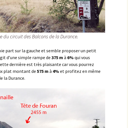
Sombernon
Souhey >< Pouillenay
ie du circuit des Balcons de la Durance.
Soussey-sur-Brionne
oie part sur la gauche et semble proposer un petit
St-Anthot
s’agit d’une simple rampe de
375 m
à
6%
qui vous
St-Hélier >< Chevannay
ette dernière est très plaisante car vous pourrez
aux plat montant de
575 m
à
4%
et profitez en même
Suze >< Blangey Bas
de la Durance.
Teureau de Fache
Teureau des Fourches
Thenissey >< Vaubuzin
Toppe au Loup