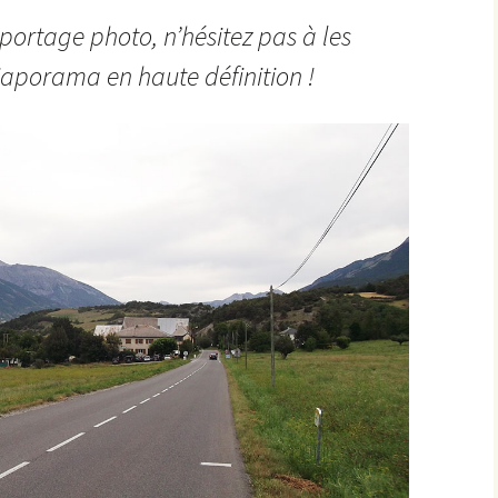
eportage photo, n’hésitez pas à les
les Hâtes Bermont
aporama en haute définition !
les Petites Munières
Maligny
Marcellois
Martrois
Mesmont
Montagne de Bard
Montagne de Fontette
Montbard
Montbard >< Quincerot