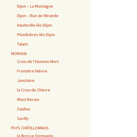
Dijon – La Montagne
Dijon – Rue de Mirande
Hauteville-lès-Dijon
Plombières-lès-Dijon
Talant
MORVAN
Croix de l’Homme Mort
Frontière Nièvre
Jonchère
la Croix de Chèvre
Mont Beroin
Saulieu
Savilly
PAYS CHÂTILLONNAIS
la Brosse Dormante