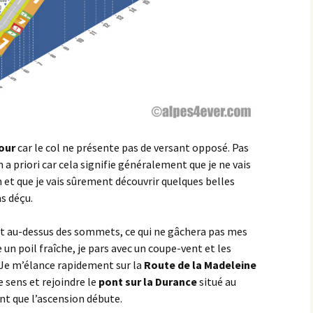
Éringes
Flavigny-sur-Ozerain
l’Arbre Rond
l’Italie
tour
car le col ne présente pas de versant opposé. Pas
la Chaleur
 a priori car cela signifie généralement que je ne vais
 et que je vais sûrement découvrir quelques belles
la Grande Montagne
as déçu.
la Peute Montagne
ont au-dessus des sommets, ce qui ne gâchera pas mes
la Rente de l’Union
un poil fraîche, je pars avec un coupe-vent et les
. Je m’élance rapidement sur la
Route de la Madeleine
Lantilly
e sens et rejoindre le
pont sur la Durance
situé au
ont que l’ascension débute.
le Bochot