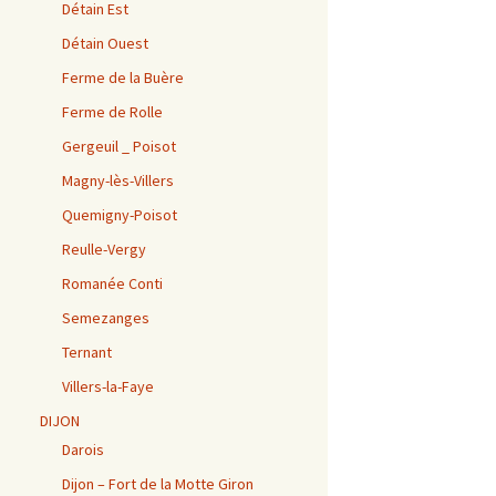
Détain Est
Détain Ouest
Ferme de la Buère
Ferme de Rolle
Gergeuil _ Poisot
Magny-lès-Villers
Quemigny-Poisot
Reulle-Vergy
Romanée Conti
Semezanges
Ternant
Villers-la-Faye
DIJON
Darois
Dijon – Fort de la Motte Giron