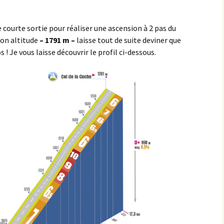
Semezanges
Pasques
Chaudenay-le-Château
e courte sortie pour réaliser une ascension à 2 pas du
Ternant
Saulx-le-Duc
Civry-en-Montagne
on altitude
– 1791 m –
laisse tout de suite deviner que
! Je vous laisse découvrir le profil ci-dessous.
Villers-la-Faye
Saussy
Col de Viécourt
Sources de la Seine
Combe de Bouzot
St-Germain
Combe Jean Moreau
Val de la Saule
Croix de Villy
Val-Suzon
Croix Saint-Thomas
Vernois-les-Vesvres ><
Cruchy
Boussenois
Dampierre-en-Montagne
Vesvrotte
Écorsaint