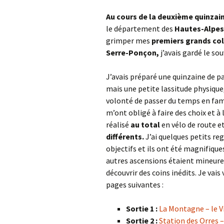
Col de la Gour
Au cours de la deuxième quinzain
le département des
Hautes-Alpes
Col de Pique-
grimper mes
premiers grands co
Serre-Ponçon,
j’avais gardé le s
Col du Penneve
Cols de Leuzeu
J’avais préparé une quinzaine de 
Mialle – de la 
mais une petite lassitude physiqu
volonté de passer du temps en fami
m’ont obligé à faire des choix et
réalisé
au total
en vélo de route e
différents.
J’ai quelques petits re
objectifs et ils ont été magnifiques
autres ascensions étaient mineures
découvrir des coins inédits. Je vai
pages suivantes :
Sortie 1 :
La Montagne – le V
Sortie 2 :
Station des Orres 