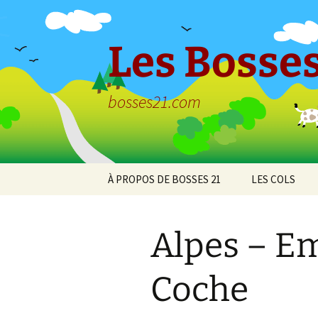
Aller
au
contenu
Les Bosses
bosses21.com
À PROPOS DE BOSSES 21
LES COLS
Politique de
Col de Bessey
confidentialité
Chaume
Alpes – Em
Col de Clémen
Coche
Col de la Croix
l’Ormeau