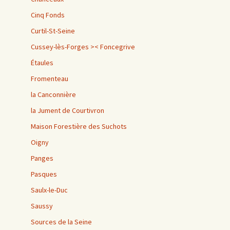
Cinq Fonds
Curtil-St-Seine
Cussey-lès-Forges >< Foncegrive
Étaules
Fromenteau
la Canconnière
la Jument de Courtivron
Maison Forestière des Suchots
Oigny
Panges
Pasques
Saulx-le-Duc
Saussy
Sources de la Seine