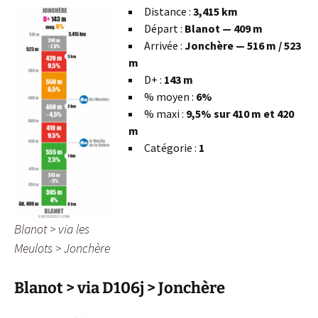
Distance :
3,415 km
Départ :
Blanot — 409 m
Arrivée :
Jonchère — 516 m / 523
m
D+ :
143 m
% moyen :
6%
% maxi :
9,5% sur 410 m et 420
m
Catégorie :
1
Blanot > via les
Meulots > Jonchère
Blanot > via D106j > Jonchère