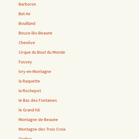
Barboron
Bel-Air
Bouilland
Bouze-lès-Beaune
Chenôve
Cirque du Bout du Monde
Fussey
Ivry-en-Montagne
la Raquette
la Rochepot
le Bas des Fontaines
le Grand Hâ
Montagne de Beaune
Montagne des Trois Croix
Orches