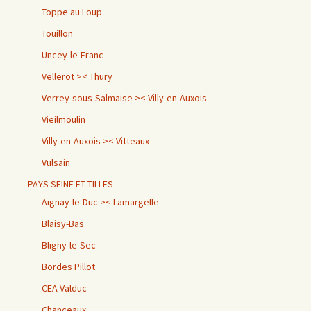
Toppe au Loup
Touillon
Uncey-le-Franc
Vellerot >< Thury
Verrey-sous-Salmaise >< Villy-en-Auxois
Vieilmoulin
Villy-en-Auxois >< Vitteaux
Vulsain
PAYS SEINE ET TILLES
Aignay-le-Duc >< Lamargelle
Blaisy-Bas
Bligny-le-Sec
Bordes Pillot
CEA Valduc
Chanceaux