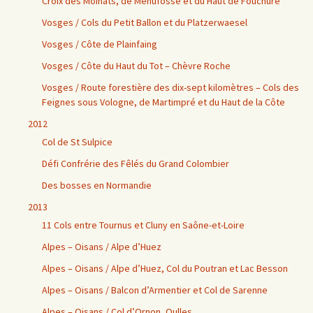
Croix des Moinats, de Menufosse et du Haut de Fouchure
Vosges / Cols du Petit Ballon et du Platzerwaesel
Vosges / Côte de Plainfaing
Vosges / Côte du Haut du Tot – Chèvre Roche
Vosges / Route forestière des dix-sept kilomètres – Cols des
Feignes sous Vologne, de Martimpré et du Haut de la Côte
2012
Col de St Sulpice
Défi Confrérie des Fêlés du Grand Colombier
Des bosses en Normandie
2013
11 Cols entre Tournus et Cluny en Saône-et-Loire
Alpes – Oisans / Alpe d’Huez
Alpes – Oisans / Alpe d’Huez, Col du Poutran et Lac Besson
Alpes – Oisans / Balcon d’Armentier et Col de Sarenne
Alpes – Oisans / Col d’Ornon, Oulles