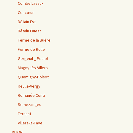
Combe Lavaux
Concœur
Détain Est
Détain Ouest
Ferme de la Buère
Ferme de Rolle
Gergeuil _ Poisot
Magny-lès-Villers
Quemigny-Poisot
Reulle-Vergy
Romanée Conti
Semezanges
Ternant
Villers-la-Faye
DIJON