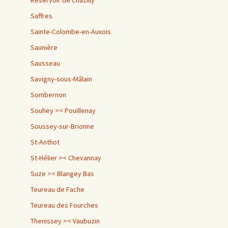
Réservoir de Chazilly
Saffres
Sainte-Colombe-en-Auxois
Saunière
Sausseau
Savigny-sous-Mâlain
Sombernon
Souhey >< Pouillenay
Soussey-sur-Brionne
St-Anthot
St-Hélier >< Chevannay
Suze >< Blangey Bas
Teureau de Fache
Teureau des Fourches
Thenissey >< Vaubuzin