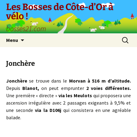
Aller
Les Bosses de Côte-d'Or à
au
vélo !
contenu
bosses21.com
Recherc
Menu
Jonchère
Jonchère
se trouve dans le
Morvan à 516 m d’altitude.
Depuis
Blanot,
on peut emprunter
2 voies différentes.
Une première « directe »
via les Meulots
qui proposera une
ascension irrégulière avec 2 passages exigeants à 9,5% et
une seconde
via la D106j
qui consistera en une agréable
balade.