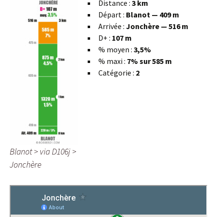
Distance :
3 km
Départ :
Blanot — 409 m
Arrivée :
Jonchère — 516 m
D+ :
107 m
% moyen :
3,5%
% maxi :
7% sur 585 m
Catégorie :
2
Blanot > via D106j >
Jonchère