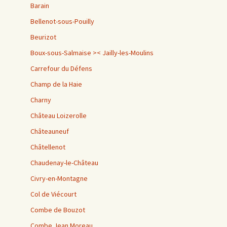
Barain
Bellenot-sous-Pouilly
Beurizot
Boux-sous-Salmaise >< Jailly-les-Moulins
Carrefour du Défens
Champ de la Haie
Charny
Château Loizerolle
Châteauneuf
Châtellenot
Chaudenay-le-Château
Civry-en-Montagne
Col de Viécourt
Combe de Bouzot
Combe Jean Moreau