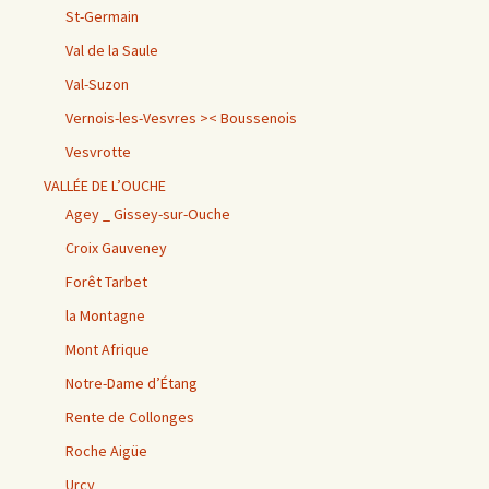
St-Germain
Val de la Saule
Val-Suzon
Vernois-les-Vesvres >< Boussenois
Vesvrotte
VALLÉE DE L’OUCHE
Agey _ Gissey-sur-Ouche
Croix Gauveney
Forêt Tarbet
la Montagne
Mont Afrique
Notre-Dame d’Étang
Rente de Collonges
Roche Aigüe
Urcy