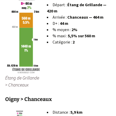
Départ :
Étang de Grillande —
420 m
Arrivée :
Chanceaux — 464 m
D+ :
44 m
% moyen :
2%
% maxi :
5,5% sur 560 m
Catégorie :
2
Étang de Grillande
> Chanceaux
Oigny > Chanceaux
Distance :
5,9 km