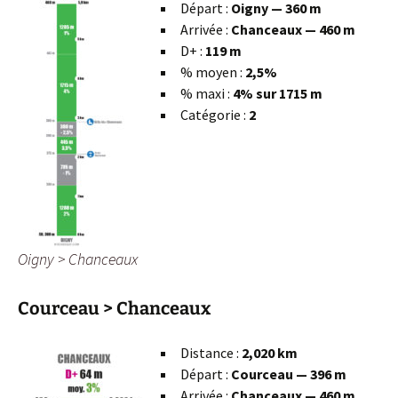
Départ :
Oigny — 360 m
Arrivée :
Chanceaux — 460 m
D+ :
119 m
% moyen :
2,5%
% maxi :
4% sur 1715 m
Catégorie :
2
Oigny > Chanceaux
Courceau > Chanceaux
Distance :
2,020 km
Départ :
Courceau — 396 m
Arrivée :
Chanceaux — 460 m