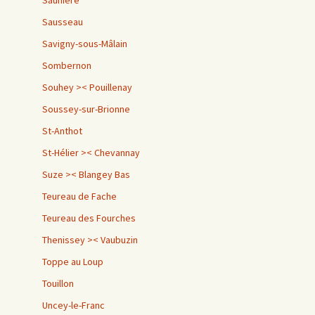
Saunière
Sausseau
Savigny-sous-Mâlain
Sombernon
Souhey >< Pouillenay
Soussey-sur-Brionne
St-Anthot
St-Hélier >< Chevannay
Suze >< Blangey Bas
Teureau de Fache
Teureau des Fourches
Thenissey >< Vaubuzin
Toppe au Loup
Touillon
Uncey-le-Franc