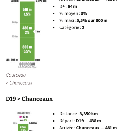
D+ :
64 m
% moyen :
3%
% maxi :
5,5% sur 800 m
Catégorie :
2
Courceau
> Chanceaux
D19 > Chanceaux
Distance :
3,350 km
Départ :
D19 — 438 m
Arrivée :
Chanceaux — 461 m