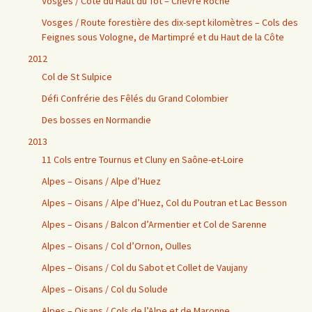
Vosges / Côte du Haut du Tot – Chèvre Roche
Vosges / Route forestière des dix-sept kilomètres – Cols des
Feignes sous Vologne, de Martimpré et du Haut de la Côte
2012
Col de St Sulpice
Défi Confrérie des Fêlés du Grand Colombier
Des bosses en Normandie
2013
11 Cols entre Tournus et Cluny en Saône-et-Loire
Alpes – Oisans / Alpe d’Huez
Alpes – Oisans / Alpe d’Huez, Col du Poutran et Lac Besson
Alpes – Oisans / Balcon d’Armentier et Col de Sarenne
Alpes – Oisans / Col d’Ornon, Oulles
Alpes – Oisans / Col du Sabot et Collet de Vaujany
Alpes – Oisans / Col du Solude
Alpes – Oisans / Cols de l’Alpe et de Maronne