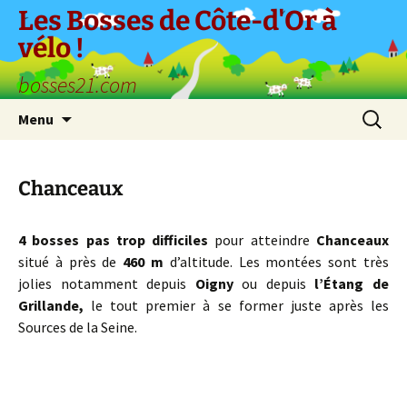
Aller
Les Bosses de Côte-d'Or à
au
vélo !
contenu
bosses21.com
Recherc
Menu
Chanceaux
4 bosses pas trop difficiles
pour atteindre
Chanceaux
situé à près de
460 m
d’altitude. Les montées sont très
jolies notamment depuis
Oigny
ou depuis
l’Étang de
Grillande,
le tout premier à se former juste après les
Sources de la Seine.