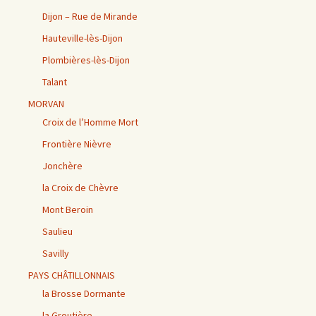
Dijon – Rue de Mirande
Hauteville-lès-Dijon
Plombières-lès-Dijon
Talant
MORVAN
Croix de l’Homme Mort
Frontière Nièvre
Jonchère
la Croix de Chèvre
Mont Beroin
Saulieu
Savilly
PAYS CHÂTILLONNAIS
la Brosse Dormante
la Groutière