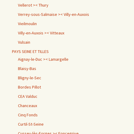
Vellerot >< Thury
Verrey-sous-Salmaise >< Villy-en-Auxois
Vieilmoulin
Villy-en-Auxois >< Vitteaux
Vulsain
PAYS SEINE ET TILLES
Aignay-le-Duc >< Lamargelle
Blaisy-Bas
Bligny-le-Sec
Bordes Pillot
CEA Valduc
Chanceaux
Cinq Fonds
Curtil-St-Seine
Cussey-lès-Forges >< Foncegrive