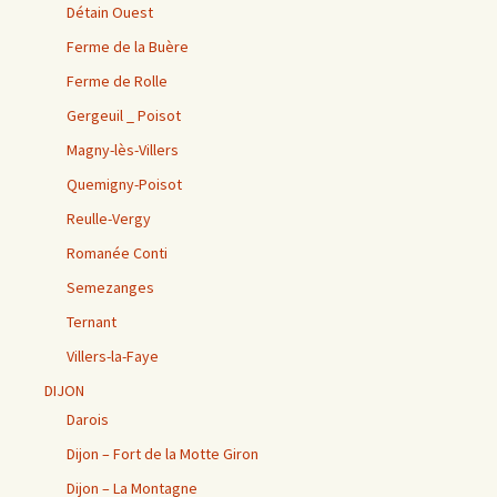
Détain Ouest
Ferme de la Buère
Ferme de Rolle
Gergeuil _ Poisot
Magny-lès-Villers
Quemigny-Poisot
Reulle-Vergy
Romanée Conti
Semezanges
Ternant
Villers-la-Faye
DIJON
Darois
Dijon – Fort de la Motte Giron
Dijon – La Montagne