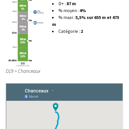
D+ :
87 m
% moyen :
4%
% maxi :
5,5% sur 655 m et 475
m
Catégorie :
2
D19 > Chanceaux