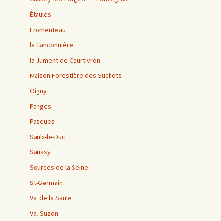
Étaules
Fromenteau
la Canconnière
la Jument de Courtivron
Maison Forestière des Suchots
Oigny
Panges
Pasques
Saulx-le-Duc
Saussy
Sources de la Seine
St-Germain
Val de la Saule
Val-Suzon