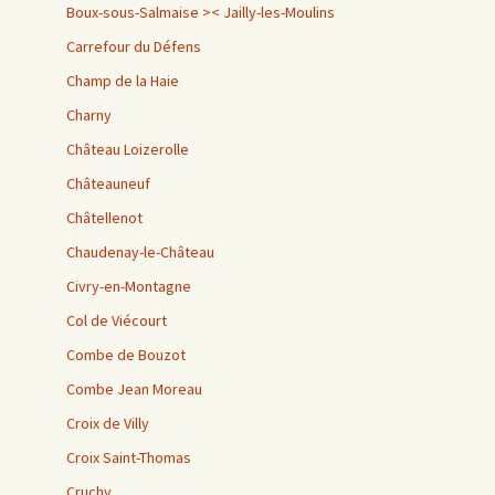
Boux-sous-Salmaise >< Jailly-les-Moulins
Carrefour du Défens
Champ de la Haie
Charny
Château Loizerolle
Châteauneuf
Châtellenot
Chaudenay-le-Château
Civry-en-Montagne
Col de Viécourt
Combe de Bouzot
Combe Jean Moreau
Croix de Villy
Croix Saint-Thomas
Cruchy