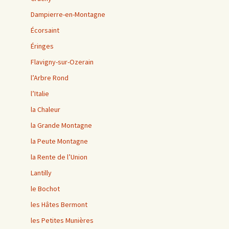
Dampierre-en-Montagne
Écorsaint
Éringes
Flavigny-sur-Ozerain
l’Arbre Rond
l’Italie
la Chaleur
la Grande Montagne
la Peute Montagne
la Rente de l’Union
Lantilly
le Bochot
les Hâtes Bermont
les Petites Munières