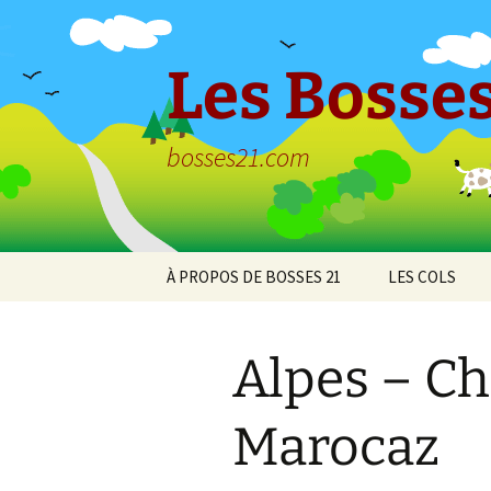
Aller
au
contenu
Les Bosses
bosses21.com
À PROPOS DE BOSSES 21
LES COLS
Politique de
Col de Bessey
confidentialité
Chaume
Alpes – Ch
Col de Clémen
Marocaz
Col de la Croix
l’Ormeau