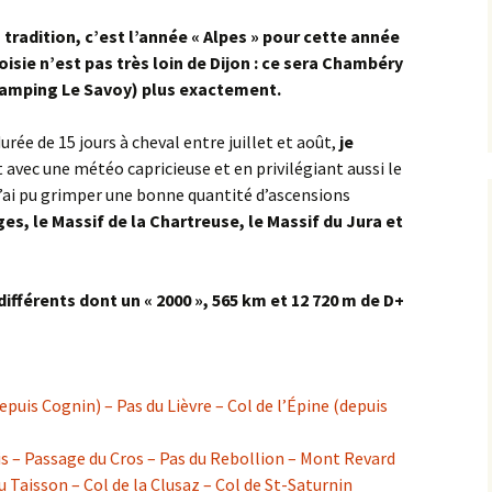
dasse
MORVAN
Dijon – Fort de la Motte
Croix de l’Homme Mort
Parcours 2019 [2]
Chenôve
Giron
2014
 tradition, c’est l’année « Alpes » pour cette année
Bruant Ouest
oisie n’est pas très loin de Dijon : ce sera Chambéry
Chose
PAYS CHÂTILLONNAIS
Frontière Nièvre
la Brosse Dormante
Cirque du Bout du Monde
Dijon – La Montagne
2015
(camping Le Savoy) plus exactement.
Bruant Sud
lle
PAYS DE L’AUXOIS
Jonchère
la Groutière
A38 – Échangeur n°26
Fussey
Dijon – Rue de Mirande
2016
rée de 15 jours à cheval entre juillet et août,
je
Chambœuf
 – de la
PAYS SEINE ET TILLES
la Croix de Chèvre
la Villeneuve-les-Convers
A38 – Échangeur n°27
Aignay-le-Duc ><
 avec une météo capricieuse et en privilégiant aussi le
Toppe
Ivry-en-Montagne
Hauteville-lès-Dijon
Lamargelle
2017
’ai pu grimper une bonne quantité d’ascensions
Château d’entre Deux
VALLÉE DE L’OUCHE
Monts
Mont Beroin
les Grandes Charmes
A38 – Échangeur n°28
Agey _ Gissey-sur-Ouche
es, le Massif de la Chartreuse, le Massif du Jura et
la Raquette
Plombières-lès-Dijon
Blaisy-Bas
2018
VINGEANNE VAL DE
Chaux
Saulieu
A38 – Geute
Croix Gauveney
Tart-le-Haut
SAÔNE
la Rochepot
Talant
Bligny-le-Sec
2019
différents dont un « 2000 », 565 km et 12 720 m de D+
Chazan
Savilly
A38 – le Moulin à Vent
Forêt Tarbet
le Bas des Fontaines
Bordes Pillot
2020
Chevrey
Alise-Sainte-Reine
la Montagne
le Grand Hâ
CEA Valduc
2021
depuis Cognin) – Pas du Lièvre – Col de l’Épine (depuis
Clémencey
Asnières-en-Montagne
Mont Afrique
Montagne de Beaune
Chanceaux
2022
is – Passage du Cros – Pas du Rebollion – Mont Revard
Combe Lavaux
Avosnes
Notre-Dame d’Étang
Montagne des Trois Croix
Cinq Fonds
2023
du Taisson – Col de la Clusaz – Col de St-Saturnin