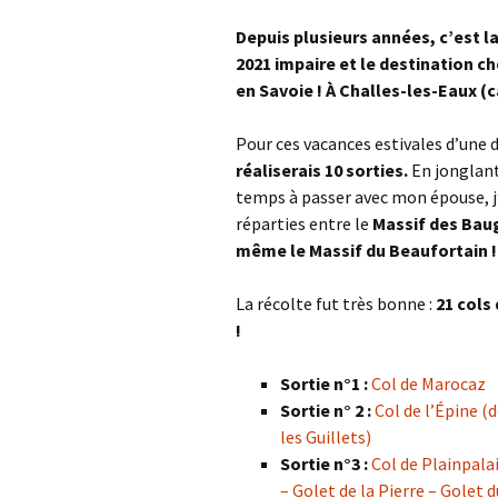
Col de la Gour
Depuis plusieurs années, c’est la
2021 impaire et le destination ch
Col de Pique-
en Savoie ! À Challes-les-Eaux 
Col du Penneve
Pour ces vacances estivales d’une du
Cols de Leuzeu
réaliserais 10 sorties.
En jonglant
Mialle – de la 
temps à passer avec mon épouse, j
réparties entre le
Massif des Baug
même le Massif du Beaufortain !
La récolte fut très bonne :
21 cols 
!
Sortie n°1 :
Col de Marocaz
Sortie n° 2 :
Col de l’Épine (
les Guillets)
Sortie n°3 :
Col de Plainpala
– Golet de la Pierre – Golet 