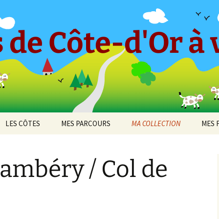
 de Côte-d'Or à v
LES CÔTES
MES PARCOURS
MA COLLECTION
MES 
-en-
CÔTE ET HAUTES CÔTES
Le « Petit Tricot »
Barboron
2010
DE BEAUNE
ambéry / Col de
Parcours 2017 [1]
Bel-Air
2011
cey
CÔTE ET HAUTES CÔTES
Arcenant
DE NUITS
Parcours 2017 [2]
Bouilland
2012
 de
Bruant Est
DIJON
Darois
Parcours 2019 [1]
Bouze-lès-Beaune
2013
Bruant Nord