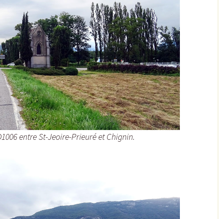
Sombernon
Souhey >< Pouillenay
Soussey-sur-Brionne
St-Anthot
St-Hélier >< Chevannay
Suze >< Blangey Bas
1006 entre St-Jeoire-Prieuré et Chignin.
Teureau de Fache
Teureau des Fourches
Thenissey >< Vaubuzin
Toppe au Loup