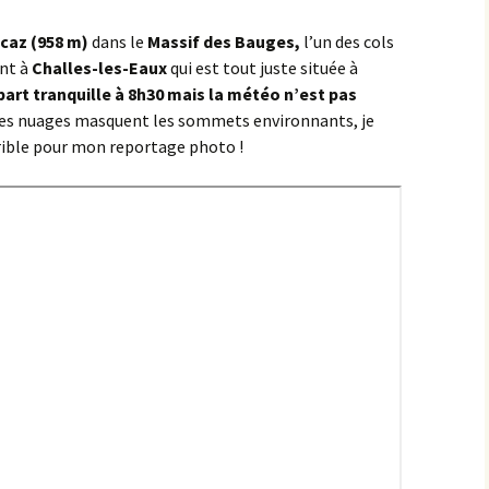
Éringes
caz (958 m)
dans le
Massif des Bauges,
l’un des cols
nt à
Challes-les-Eaux
qui est tout juste située à
Flavigny-sur-Ozerain
art tranquille à 8h30 mais la météo n’est pas
t les nuages masquent les sommets environnants, je
l’Arbre Rond
rrible pour mon reportage photo !
l’Italie
la Chaleur
la Grande Montagne
la Peute Montagne
la Rente de l’Union
Lantilly
le Bochot