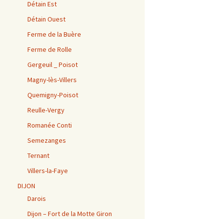
Détain Est
Détain Ouest
Ferme de la Buère
Ferme de Rolle
Gergeuil _ Poisot
Magny-lès-Villers
Quemigny-Poisot
Reulle-Vergy
Romanée Conti
Semezanges
Ternant
Villers-la-Faye
DIJON
Darois
Dijon – Fort de la Motte Giron