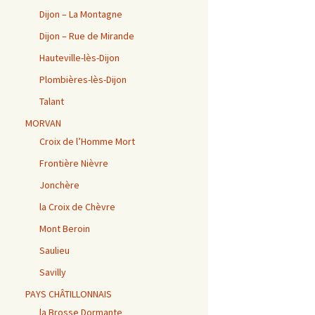
Dijon – La Montagne
Dijon – Rue de Mirande
Hauteville-lès-Dijon
Plombières-lès-Dijon
Talant
MORVAN
Croix de l’Homme Mort
Frontière Nièvre
Jonchère
la Croix de Chèvre
Mont Beroin
Saulieu
Savilly
PAYS CHÂTILLONNAIS
la Brosse Dormante