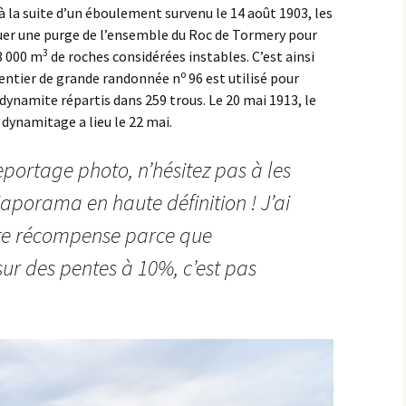
à la suite d’un éboulement survenu le 14 août 1903, les
tuer une purge de l’ensemble du Roc de Tormery pour
Montbard >< St-Germain-
lès-Senailly
3
8 000 m
de roches considérées instables. C’est ainsi
o
 sentier de grande randonnée n
96 est utilisé pour
Nogent-lès-Montbard ><
ynamite répartis dans 259 trous. Le 20 mai 1913, le
Villiers
 dynamitage a lieu le 22 mai.
Pierre Pointe
reportage photo, n’hésitez pas à les
Réservoir de Chazilly
porama en haute définition ! J’ai
Saffres
ite récompense parce que
sur des pentes à 10%, c’est pas
Sainte-Colombe-en-
Auxois
Saunière
Sausseau
Savigny-sous-Mâlain