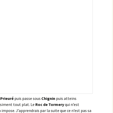
les Hâtes Bermont
les Petites Munières
Maligny
Marcellois
Martrois
Mesmont
Montagne de Bard
Montagne de Fontette
-Prieuré
puis passe sous
Chignin
puis atteins
Montbard
uasiment tout plat. Le
Roc de Tormery
qui n’est
impose. J’apprendrais par la suite que ce n’est pas sa
Montbard >< Quincerot