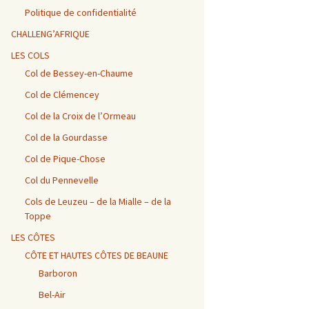
Vosges / Cols du Haut de
Alpes – Marlens / Station
de la Porte et de Beau
Alpes – Embrun / Les
Alpes Chambéry /
la Côte et de la Sclucht,
de la Sambuy
Plan
Gourniers
Montmerlet
Politique de confidentialité
Route des Crêtes, Le
Hohneck, cols de
CHALLENG’AFRIQUE
Bramont et de Grosse
Barillette + Col de la
Alpes – Maurienne /
Alpes / Embrun – Col
Alpes Chambéry / Relais
Pierre
Combe Blanche
Collet de la Madeleine et
Agnel
du Mont du Chat et Col
LES COLS
Col de l’Iseran
du Chat
Col de Bessey-en-Chaume
Vosges / Cols de la
Alpes / Embrun – Col
Col de Clémencey
Burotte, de Lauvy et des
d’Izoard
Alpes Chambéry / Cols du
Hayes
Frêne, du Lindar et des
Prés
Col de la Croix de l’Ormeau
Col de la Gourdasse
Alpes Chambéry /
Pragondran
Col de Pique-Chose
Col du Pennevelle
Cols de Leuzeu – de la Mialle – de la
Toppe
LES CÔTES
CÔTE ET HAUTES CÔTES DE BEAUNE
Barboron
Bel-Air