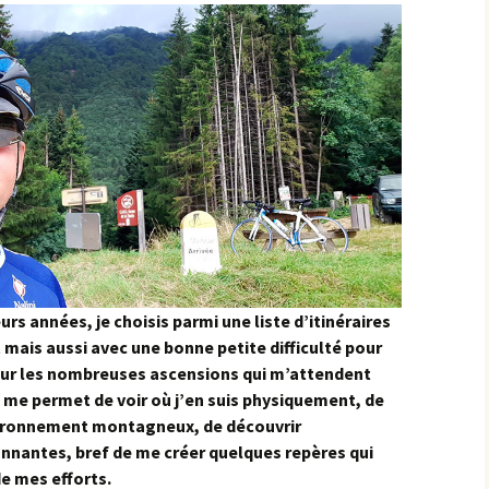
Semezanges
Pasques
Chaudenay-le-Château
Ternant
Saulx-le-Duc
Civry-en-Montagne
Villers-la-Faye
Saussy
Col de Viécourt
Sources de la Seine
Combe de Bouzot
St-Germain
Combe Jean Moreau
Val de la Saule
Croix de Villy
Val-Suzon
s années, je choisis parmi une liste d’itinéraires
Croix Saint-Thomas
 mais aussi avec une bonne petite difficulté pour
Vernois-les-Vesvres ><
our les nombreuses ascensions qui m’attendent
Cruchy
Boussenois
 me permet de voir où j’en suis physiquement, de
vironnement montagneux, de découvrir
Dampierre-en-Montagne
Vesvrotte
onnantes, bref de me créer quelques repères qui
e mes efforts.
Écorsaint