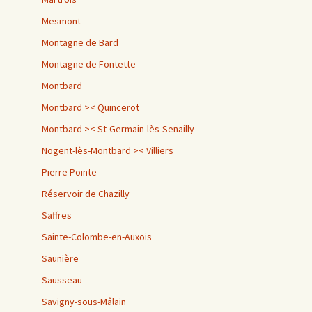
Mesmont
Montagne de Bard
Montagne de Fontette
Montbard
Montbard >< Quincerot
Montbard >< St-Germain-lès-Senailly
Nogent-lès-Montbard >< Villiers
Pierre Pointe
Réservoir de Chazilly
Saffres
Sainte-Colombe-en-Auxois
Saunière
Sausseau
Savigny-sous-Mâlain