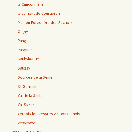
la Canconnière
la Jument de Courtivron
Maison Forestière des Suchots
Oigny
Panges
Pasques
Saulx-le-Duc
Saussy
Sources de la Seine
St-Germain
Val de la Saule
Val-Suzon
Vernois-les-Vesvres >< Boussenois
Vesvrotte