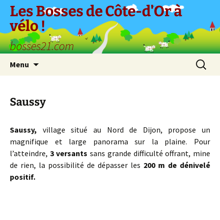
Aller
Les Bosses de Côte-d'Or à
au
vélo !
contenu
bosses21.com
Recherc
Menu
Saussy
Saussy,
village situé au Nord de Dijon, propose un
magnifique et large panorama sur la plaine. Pour
l’atteindre,
3 versants
sans grande difficulté offrant, mine
de rien, la possibilité de dépasser les
200 m de dénivelé
positif.