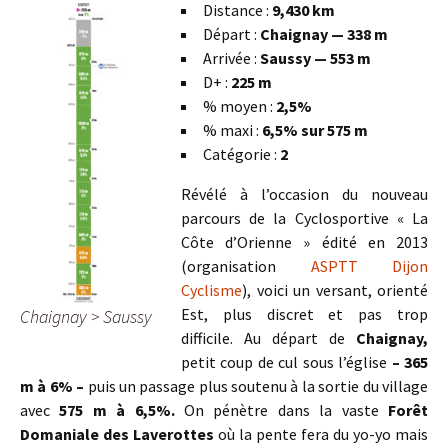
Distance :
9,430 km
Départ :
Chaignay — 338 m
Arrivée :
Saussy — 553 m
D+ :
225 m
% moyen :
2,5%
% maxi :
6,5% sur 575 m
Catégorie :
2
Révélé à l’occasion du nouveau
parcours de la Cyclosportive « La
Côte d’Orienne » édité en 2013
(organisation
ASPTT Dijon
Cyclisme
), voici un versant, orienté
Est, plus discret et pas trop
Chaignay > Saussy
difficile. Au départ de
Chaignay,
petit coup de cul sous l’église
– 365
m à 6% –
puis un passage plus soutenu à la sortie du village
avec
575 m à 6,5%.
On pénètre dans la vaste
Forêt
Domaniale des Laverottes
où la pente fera du yo-yo mais