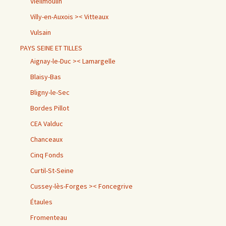
Vieilmoulin
Villy-en-Auxois >< Vitteaux
Vulsain
PAYS SEINE ET TILLES
Aignay-le-Duc >< Lamargelle
Blaisy-Bas
Bligny-le-Sec
Bordes Pillot
CEA Valduc
Chanceaux
Cinq Fonds
Curtil-St-Seine
Cussey-lès-Forges >< Foncegrive
Étaules
Fromenteau