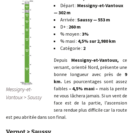
Départ :
Messigny-et-Vantoux
— 302 m
Arrivée :
Saussy — 553 m
D+ :
260 m
% moyen :
3%
% maxi :
4,5% sur 2,980 km
Catégorie :
2
Depuis
Messigny-et-Vantoux,
ce
versant, orienté Nord, présente une
bonne longueur avec près de
9
km.
Les pourcentages sont assez
faibles
– 4,5% maxi –
mais la pente
Messigny-et-
ne vous lâchera jamais. Si un vent de
Vantoux > Saussy
face est de la partie, l’ascension
sera rendue plus difficile car la route
est peu abritée dans son final.
Vernot > Saussy