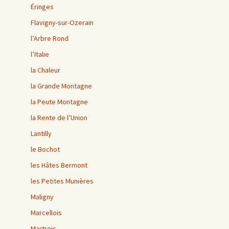
Éringes
Flavigny-sur-Ozerain
l’Arbre Rond
l’Italie
la Chaleur
la Grande Montagne
la Peute Montagne
la Rente de l’Union
Lantilly
le Bochot
les Hâtes Bermont
les Petites Munières
Maligny
Marcellois
Martrois