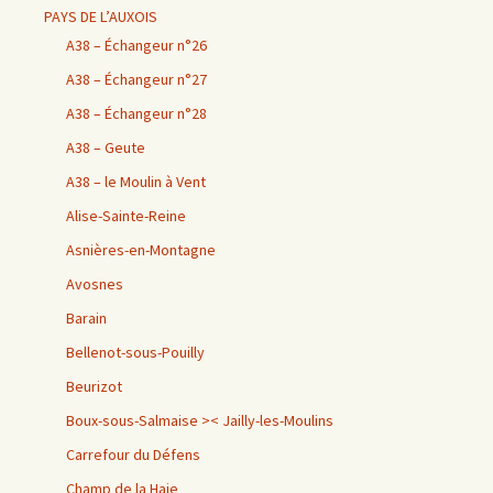
PAYS DE L’AUXOIS
A38 – Échangeur n°26
A38 – Échangeur n°27
A38 – Échangeur n°28
A38 – Geute
A38 – le Moulin à Vent
Alise-Sainte-Reine
Asnières-en-Montagne
Avosnes
Barain
Bellenot-sous-Pouilly
Beurizot
Boux-sous-Salmaise >< Jailly-les-Moulins
Carrefour du Défens
Champ de la Haie