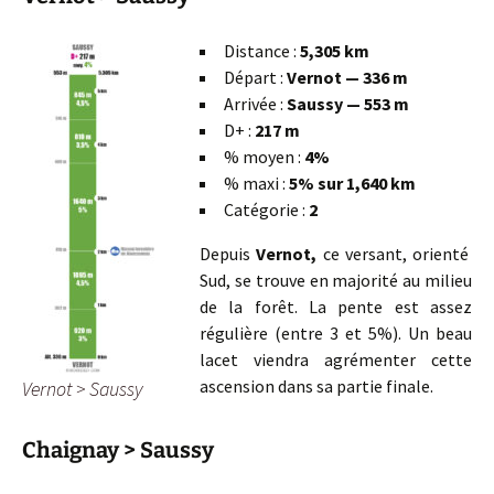
Distance :
5,305 km
Départ :
Vernot — 336 m
Arrivée :
Saussy — 553 m
D+ :
217 m
% moyen :
4%
% maxi :
5% sur 1,640 km
Catégorie :
2
Depuis
Vernot,
ce versant, orienté
Sud, se trouve en majorité au milieu
de la forêt. La pente est assez
régulière (entre 3 et 5%). Un beau
lacet viendra agrémenter cette
ascension dans sa partie finale.
Vernot > Saussy
Chaignay > Saussy