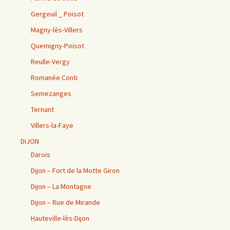
Gergeuil _ Poisot
Magny-lès-Villers
Quemigny-Poisot
Reulle-Vergy
Romanée Conti
Semezanges
Ternant
Villers-la-Faye
DIJON
Darois
Dijon – Fort de la Motte Giron
Dijon – La Montagne
Dijon – Rue de Mirande
Hauteville-lès-Dijon