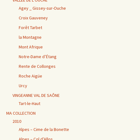
VALLÉE DE L’OUCHE
Agey _ Gissey-sur-Ouche
Croix Gauveney
Forêt Tarbet
la Montagne
Mont Afrique
Notre-Dame d’Étang
Rente de Collonges
Roche Aigüe
Urcy
VINGEANNE VAL DE SAÔNE
Tart-le-Haut
MA COLLECTION
2010
Alpes – Cime de la Bonette
Alpes – Col d’Allos