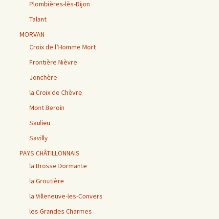
Plombières-lès-Dijon
Talant
MORVAN
Croix de l’Homme Mort
Frontière Nièvre
Jonchère
la Croix de Chèvre
Mont Beroin
Saulieu
Savilly
PAYS CHÂTILLONNAIS
la Brosse Dormante
la Groutière
la Villeneuve-les-Convers
les Grandes Charmes