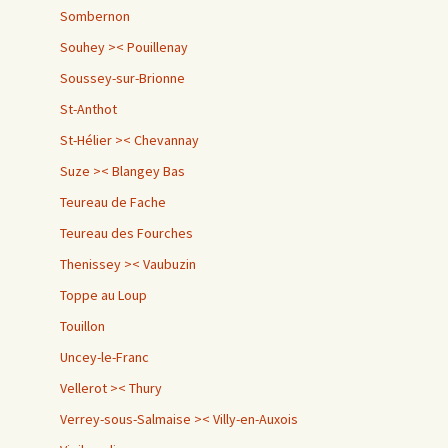
Sombernon
Souhey >< Pouillenay
Soussey-sur-Brionne
St-Anthot
St-Hélier >< Chevannay
Suze >< Blangey Bas
Teureau de Fache
Teureau des Fourches
Thenissey >< Vaubuzin
Toppe au Loup
Touillon
Uncey-le-Franc
Vellerot >< Thury
Verrey-sous-Salmaise >< Villy-en-Auxois