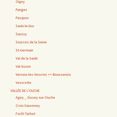
Oigny
Panges
Pasques
Saulx-le-Duc
Saussy
Sources de la Seine
St-Germain
Val de la Saule
Val-Suzon
Vernois-les-Vesvres >< Boussenois
Vesvrotte
VALLÉE DE L’OUCHE
Agey _ Gissey-sur-Ouche
Croix Gauveney
Forêt Tarbet