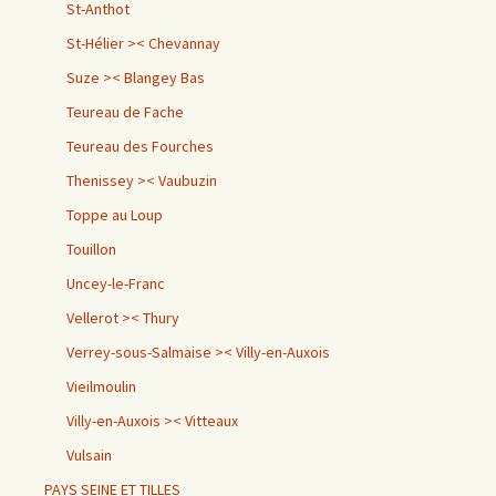
St-Anthot
St-Hélier >< Chevannay
Suze >< Blangey Bas
Teureau de Fache
Teureau des Fourches
Thenissey >< Vaubuzin
Toppe au Loup
Touillon
Uncey-le-Franc
Vellerot >< Thury
Verrey-sous-Salmaise >< Villy-en-Auxois
Vieilmoulin
Villy-en-Auxois >< Vitteaux
Vulsain
PAYS SEINE ET TILLES