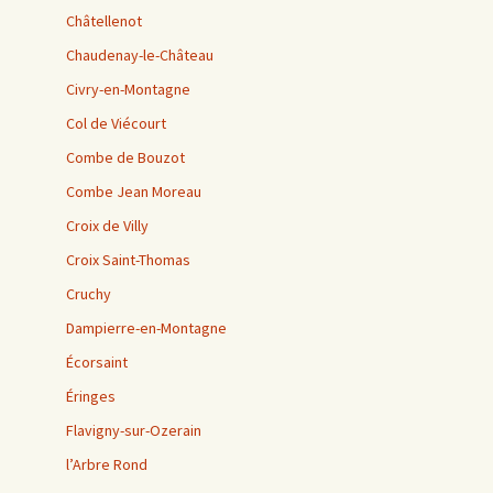
Châtellenot
Chaudenay-le-Château
Civry-en-Montagne
Col de Viécourt
Combe de Bouzot
Combe Jean Moreau
Croix de Villy
Croix Saint-Thomas
Cruchy
Dampierre-en-Montagne
Écorsaint
Éringes
Flavigny-sur-Ozerain
l’Arbre Rond