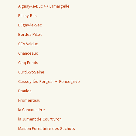
Aignay-le-Duc >< Lamargelle
Blaisy-Bas
Bligny-le-Sec
Bordes Pillot
CEA Valduc
Chanceaux
Cinq Fonds
Curtil-St-Seine
Cussey-lès-Forges >< Foncegrive
Étaules
Fromenteau
la Canconnière
la Jument de Courtivron
Maison Forestière des Suchots