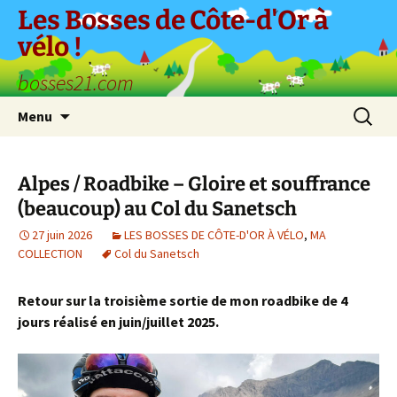
Aller
Les Bosses de Côte-d'Or à
au
vélo !
contenu
bosses21.com
Recherc
Menu
Alpes / Roadbike – Gloire et souffrance
(beaucoup) au Col du Sanetsch
27 juin 2026
LES BOSSES DE CÔTE-D'OR À VÉLO
,
MA
COLLECTION
Col du Sanetsch
Retour sur la troisième sortie de mon roadbike de 4
jours réalisé en juin/juillet 2025.