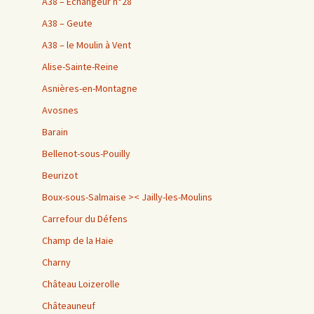
A38 – Échangeur n°28
A38 – Geute
A38 – le Moulin à Vent
Alise-Sainte-Reine
Asnières-en-Montagne
Avosnes
Barain
Bellenot-sous-Pouilly
Beurizot
Boux-sous-Salmaise >< Jailly-les-Moulins
Carrefour du Défens
Champ de la Haie
Charny
Château Loizerolle
Châteauneuf