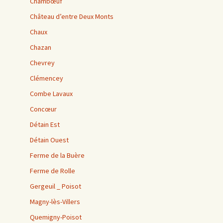
Chambœuf
Château d’entre Deux Monts
Chaux
Chazan
Chevrey
Clémencey
Combe Lavaux
Concœur
Détain Est
Détain Ouest
Ferme de la Buère
Ferme de Rolle
Gergeuil _ Poisot
Magny-lès-Villers
Quemigny-Poisot