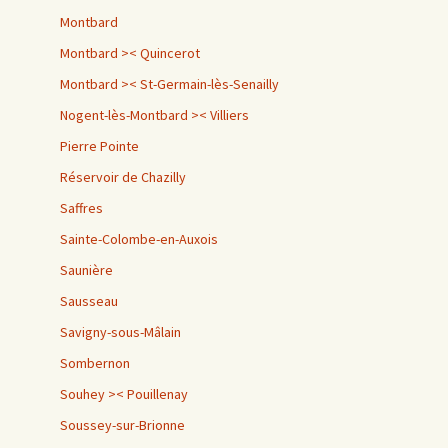
Montbard
Montbard >< Quincerot
Montbard >< St-Germain-lès-Senailly
Nogent-lès-Montbard >< Villiers
Pierre Pointe
Réservoir de Chazilly
Saffres
Sainte-Colombe-en-Auxois
Saunière
Sausseau
Savigny-sous-Mâlain
Sombernon
Souhey >< Pouillenay
Soussey-sur-Brionne