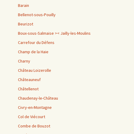
Barain
Bellenot-sous-Pouilly
Beurizot
Boux-sous-Salmaise >< Jailly-les-Moulins
Carrefour du Défens
Champ de la Haie
Charny
Château Loizerolle
Châteauneuf
Châtellenot
Chaudenay-le-Château
Civry-en-Montagne
Col de Viécourt
Combe de Bouzot