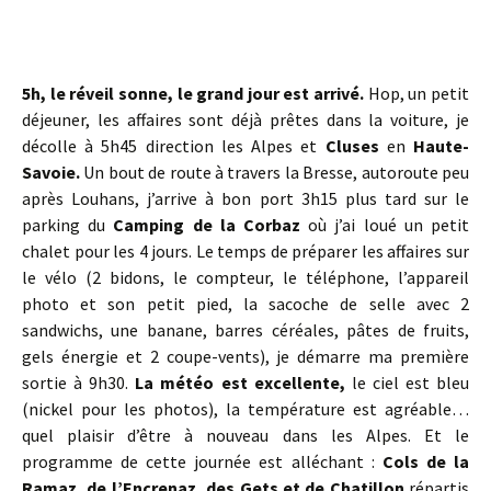
5h, le réveil sonne, le grand jour est arrivé.
Hop, un petit
déjeuner, les affaires sont déjà prêtes dans la voiture, je
décolle à 5h45 direction les Alpes et
Cluses
en
Haute-
Savoie.
Un bout de route à travers la Bresse, autoroute peu
après Louhans, j’arrive à bon port 3h15 plus tard sur le
parking du
Camping de la Corbaz
où j’ai loué un petit
chalet pour les 4 jours. Le temps de préparer les affaires sur
le vélo (2 bidons, le compteur, le téléphone, l’appareil
photo et son petit pied, la sacoche de selle avec 2
sandwichs, une banane, barres céréales, pâtes de fruits,
gels énergie et 2 coupe-vents), je démarre ma première
sortie à 9h30.
La météo est excellente,
le ciel est bleu
(nickel pour les photos), la température est agréable…
quel plaisir d’être à nouveau dans les Alpes. Et le
programme de cette journée est alléchant :
Cols de la
Ramaz, de l’Encrenaz, des Gets et de Chatillon
répartis