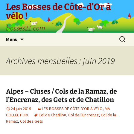
Aller
Les Bosses de Côte-d'Or à
au
vélo !
contenu
bosses21.com
Recherc
Menu
Archives mensuelles : juin 2019
Alpes – Cluses / Cols de la Ramaz, de
l’Encrenaz, des Gets et de Chatillon
24 juin 2019
LES BOSSES DE CÔTE-D'OR À VÉLO
,
MA
COLLECTION
Col de Chatillon
,
Col de l'Encrenaz
,
Col de la
Ramaz
,
Col des Gets