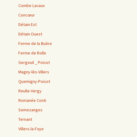
Combe Lavaux
Concœur
Détain Est
Détain Ouest
Ferme de la Buère
Ferme de Rolle
Gergeuil _ Poisot
Magny-lès-Villers
Quemigny-Poisot
Reulle-Vergy
Romanée Conti
Semezanges
Ternant
Villers-la-Faye