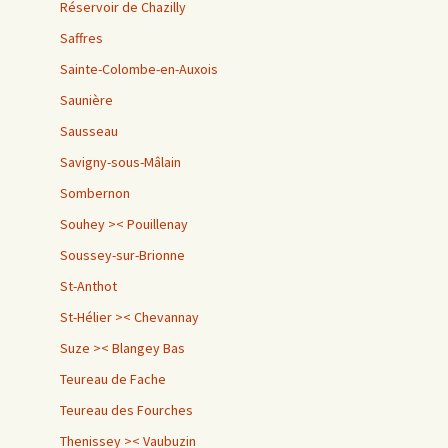
Réservoir de Chazilly
Saffres
Sainte-Colombe-en-Auxois
Saunière
Sausseau
Savigny-sous-Mâlain
Sombernon
Souhey >< Pouillenay
Soussey-sur-Brionne
St-Anthot
St-Hélier >< Chevannay
Suze >< Blangey Bas
Teureau de Fache
Teureau des Fourches
Thenissey >< Vaubuzin