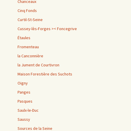
Chanceaux
Cinq Fonds
Curtil-St-Seine
Cussey-lès-Forges >< Foncegrive
Étaules
Fromenteau
la Canconnière
la Jument de Courtivron
Maison Forestière des Suchots
Oigny
Panges
Pasques
Saulx-le-Duc
Saussy
Sources de la Seine