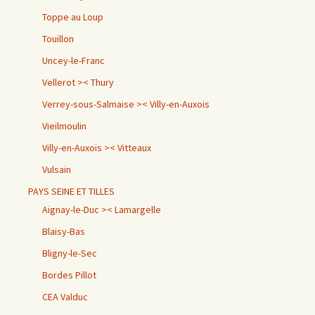
Toppe au Loup
Touillon
Uncey-le-Franc
Vellerot >< Thury
Verrey-sous-Salmaise >< Villy-en-Auxois
Vieilmoulin
Villy-en-Auxois >< Vitteaux
Vulsain
PAYS SEINE ET TILLES
Aignay-le-Duc >< Lamargelle
Blaisy-Bas
Bligny-le-Sec
Bordes Pillot
CEA Valduc