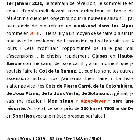
1er janvier 2019,
lendemain de réveillon, je sommeille en
début d’après-midi devant mon ordinateur et tente de
réfléchir à quelques objectifs pour la nouvelle saison… j’ai
bien envie de me refaire un
week-end dans les Alpes
comme en
2018
… tiens, il y a un moyen de se faire plaisir fin
mai avec le week-end de l’ascension qui s’étalerait sur 4
jours ! Cela m’offrirait l’opportunité de faire pas mal
d’ascensions… je choisis rapidement
Cluses
en
Haute-
Savoie
comme camp de base car il y a un moment que je
voulais faire le
Col de la Ramaz.
Et quelles sont les autres
ascensions autour que j’aimerais bien faire ? La liste
s’allonge vite : les
Cols de Pierre Carré, de la Colombière,
de Joux Plane, de la Joux Verte, de Solaison…
génial, je
vais me régaler !
Mon stage
« Alpes4ever »
sera une
réussite.
Au total, ce sera près de
300 km
et
7800 m de D+
en
5 sorties
avec une météo presque parfaite !
Jeudi 30 mai 2019 – 82 km / D+ 1843 m / 5h01