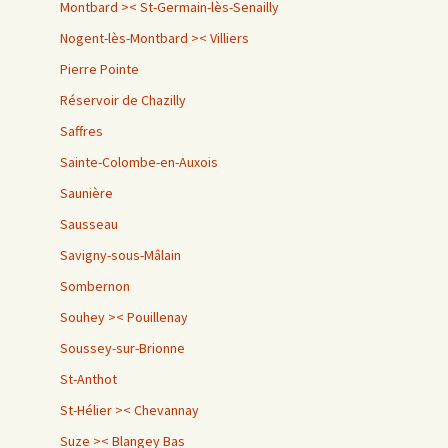
Montbard >< St-Germain-lès-Senailly
Nogent-lès-Montbard >< Villiers
Pierre Pointe
Réservoir de Chazilly
Saffres
Sainte-Colombe-en-Auxois
Saunière
Sausseau
Savigny-sous-Mâlain
Sombernon
Souhey >< Pouillenay
Soussey-sur-Brionne
St-Anthot
St-Hélier >< Chevannay
Suze >< Blangey Bas