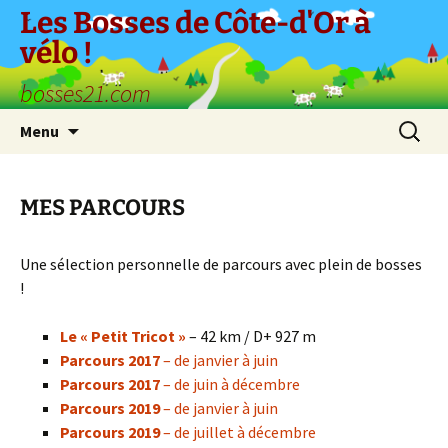
Aller
Les Bosses de Côte-d'Or à
au
vélo !
contenu
bosses21.com
Recherc
Menu
MES PARCOURS
Une sélection personnelle de parcours avec plein de bosses
!
Le « Petit Tricot »
– 42 km / D+ 927 m
Parcours 2017
– de janvier à juin
Parcours 2017
– de juin à décembre
Parcours 2019
– de janvier à juin
Parcours 2019
– de juillet à décembre