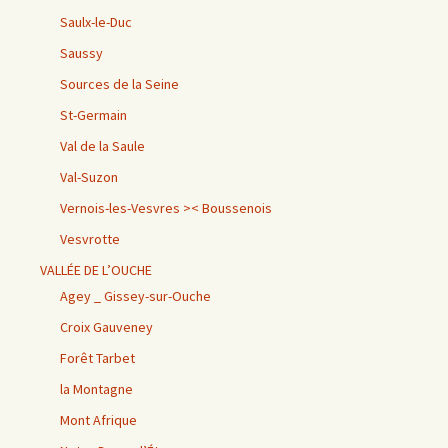
Saulx-le-Duc
Saussy
Sources de la Seine
St-Germain
Val de la Saule
Val-Suzon
Vernois-les-Vesvres >< Boussenois
Vesvrotte
VALLÉE DE L’OUCHE
Agey _ Gissey-sur-Ouche
Croix Gauveney
Forêt Tarbet
la Montagne
Mont Afrique