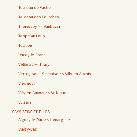
Teureau de Fache
Teureau des Fourches
Thenissey >< Vaubuzin
Toppe au Loup
Touillon
Uncey-le-Franc
Vellerot >< Thury
Verrey-sous-Salmaise >< Villy-en-Auxois
Vieilmoulin
Villy-en-Auxois >< Vitteaux
Vulsain
PAYS SEINE ET TILLES
Aignay-le-Duc >< Lamargelle
Blaisy-Bas