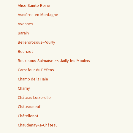
Alise-Sainte-Reine
Asnières-en-Montagne
Avosnes
Barain
Bellenot-sous-Pouilly
Beurizot
Boux-sous-Salmaise >< Jailly-les-Moulins
Carrefour du Défens
Champ de la Haie
Charny
Château Loizerolle
Châteauneuf
Châtellenot
Chaudenay-le-Château