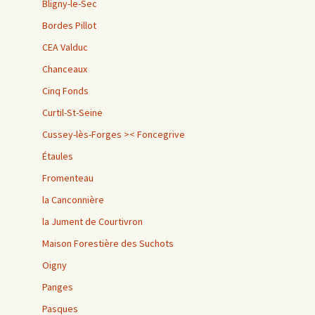
Bligny-le-Sec
Bordes Pillot
CEA Valduc
Chanceaux
Cinq Fonds
Curtil-St-Seine
Cussey-lès-Forges >< Foncegrive
Étaules
Fromenteau
la Canconnière
la Jument de Courtivron
Maison Forestière des Suchots
Oigny
Panges
Pasques