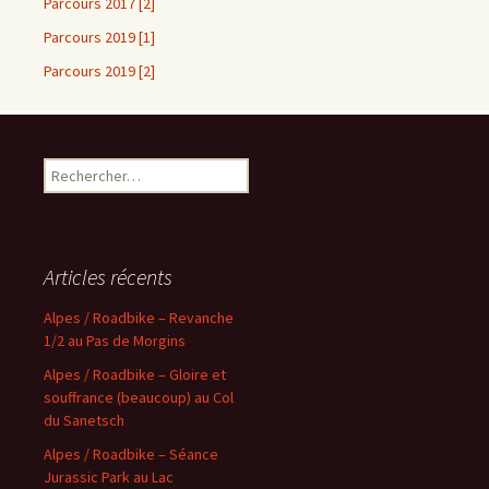
Parcours 2017 [2]
Parcours 2019 [1]
Parcours 2019 [2]
Rechercher :
Articles récents
Alpes / Roadbike – Revanche
1/2 au Pas de Morgins
Alpes / Roadbike – Gloire et
souffrance (beaucoup) au Col
du Sanetsch
Alpes / Roadbike – Séance
Jurassic Park au Lac