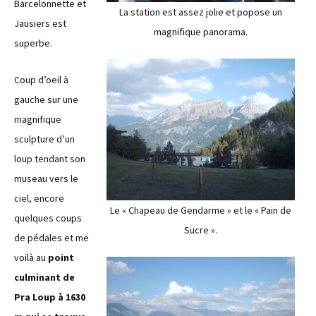
Barcelonnette et
La station est assez jolie et popose un
Jausiers est
magnifique panorama.
superbe.
Coup d’oeil à
gauche sur une
magnifique
sculpture d’un
loup tendant son
museau vers le
ciel, encore
Le « Chapeau de Gendarme » et le « Pain de
quelques coups
Sucre ».
de pédales et me
voilà au
point
culminant de
Pra Loup à 1630