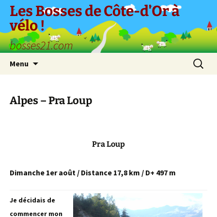
Aller
Les Bosses de Côte-d'Or à
au
vélo !
contenu
bosses21.com
Recherc
Menu
Alpes – Pra Loup
Pra Loup
Dimanche 1er août / Distance 17,8 km / D+ 497 m
Je décidais de
commencer mon