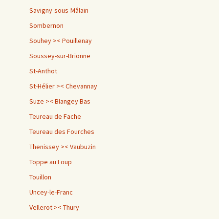
Savigny-sous-Mâlain
Sombernon
Souhey >< Pouillenay
Soussey-sur-Brionne
St-Anthot
St-Hélier >< Chevannay
Suze >< Blangey Bas
Teureau de Fache
Teureau des Fourches
Thenissey >< Vaubuzin
Toppe au Loup
Touillon
Uncey-le-Franc
Vellerot >< Thury