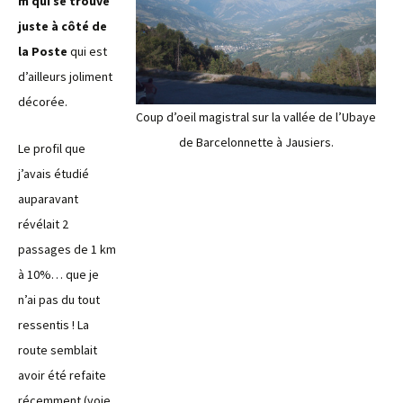
m qui se trouve
juste à côté de
la Poste
qui est
d’ailleurs joliment
décorée.
Coup d’oeil magistral sur la vallée de l’Ubaye
de Barcelonnette à Jausiers.
Le profil que
j’avais étudié
auparavant
révélait 2
passages de 1 km
à 10%… que je
n’ai pas du tout
ressentis ! La
route semblait
avoir été refaite
récemment (voie