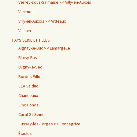
Verrey-sous-Salmaise >< Villy-en-Auxois
Vieilmoulin
Villy-en-Auxois >< Vitteaux
Vulsain
PAYS SEINE ET TILLES
Aignay-le-Duc >< Lamargelle
Blaisy-Bas
Bligny-le-Sec
Bordes Pillot
CEA Valduc
Chanceaux
Cinq Fonds
Curtil-St-Seine
Cussey-lès-Forges >< Foncegrive
Étaules