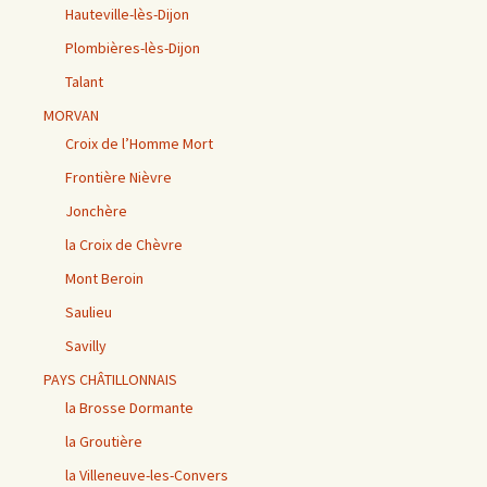
Hauteville-lès-Dijon
Plombières-lès-Dijon
Talant
MORVAN
Croix de l’Homme Mort
Frontière Nièvre
Jonchère
la Croix de Chèvre
Mont Beroin
Saulieu
Savilly
PAYS CHÂTILLONNAIS
la Brosse Dormante
la Groutière
la Villeneuve-les-Convers