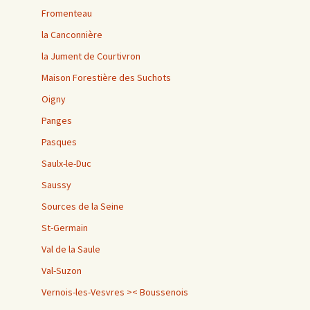
Fromenteau
la Canconnière
la Jument de Courtivron
Maison Forestière des Suchots
Oigny
Panges
Pasques
Saulx-le-Duc
Saussy
Sources de la Seine
St-Germain
Val de la Saule
Val-Suzon
Vernois-les-Vesvres >< Boussenois