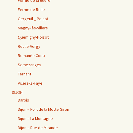
Ferme de la Buère
Ferme de Rolle
Gergeuil _ Poisot
Magny-lès-Villers
Quemigny-Poisot
Reulle-Vergy
Romanée Conti
Semezanges
Ternant
Villers-la-Faye
DIJON
Darois
Dijon – Fort de la Motte Giron
Dijon – La Montagne
Dijon – Rue de Mirande