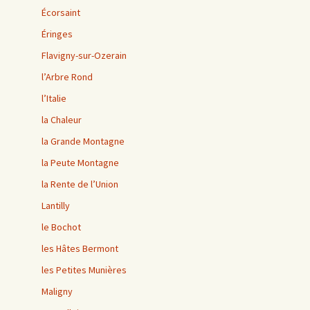
Écorsaint
Éringes
Flavigny-sur-Ozerain
l’Arbre Rond
l’Italie
la Chaleur
la Grande Montagne
la Peute Montagne
la Rente de l’Union
Lantilly
le Bochot
les Hâtes Bermont
les Petites Munières
Maligny