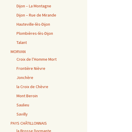
Dijon – La Montagne
Dijon – Rue de Mirande
Hauteville-lès-Dijon
Plombières-lès-Dijon
Talant
MORVAN
Croix de l’Homme Mort
Frontière Nièvre
Jonchère
la Croix de Chèvre
Mont Beroin
Saulieu
Savilly
PAYS CHÂTILLONNAIS
la Brosse Dormante