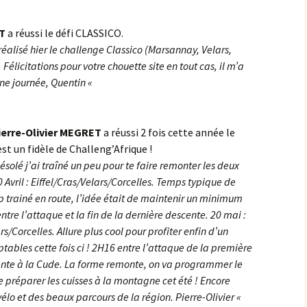
les Hâtes Bermont
RT
a réussi le défi CLASSICO.
 réalisé hier le challenge Classico (Marsannay, Velars,
les Petites Munières
élicitations pour votre chouette site en tout cas, il m’a
nne journée, Quentin «
Maligny
Marcellois
Pierre-Olivier MEGRET
a réussi 2 fois cette année le
est un fidèle de Challeng’Afrique !
Martrois
désolé j’ai traîné un peu pour te faire remonter les deux
Mesmont
 Avril : Eiffel/Cras/Velars/Corcelles. Temps typique de
op trainé en route, l’idée était de maintenir un minimum
Montagne de Bard
 entre l’attaque et la fin de la dernière descente. 20 mai :
rs/Corcelles. Allure plus cool pour profiter enfin d’un
Montagne de Fontette
tables cette fois ci ! 2H16 entre l’attaque de la première
cente à la Cude. La forme remonte, on va programmer le
Montbard
de préparer les cuisses à la montagne cet été ! Encore
élo et des beaux parcours de la région. Pierre-Olivier «
Montbard >< Quincerot