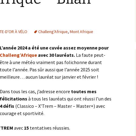
dasse
MORVAN
Dijon – Fort de la Motte
Croix de l’Homme Mort
Parcours 2019 [2]
Chenôve
Giron
2014
Bruant Ouest
Chose
PAYS CHÂTILLONNAIS
Frontière Nièvre
la Brosse Dormante
Cirque du Bout du Monde
Dijon – La Montagne
2015
Bruant Sud
TE-D'OR À VÉLO
lle
PAYS DE L’AUXOIS
Challeng'Afrique
Jonchère
la Groutière
A38 – Échangeur n°26
,
Mont Afrique
Fussey
Dijon – Rue de Mirande
2016
Chambœuf
 – de la
PAYS SEINE ET TILLES
la Croix de Chèvre
la Villeneuve-les-Convers
A38 – Échangeur n°27
Aignay-le-Duc ><
L’année 2024 a été une cuvée assez moyenne pour
Toppe
Ivry-en-Montagne
Hauteville-lès-Dijon
Lamargelle
2017
Château d’entre Deux
Challeng’Afrique
avec 30 lauréats.
La faute peut-
VALLÉE DE L’OUCHE
Monts
Mont Beroin
les Grandes Charmes
A38 – Échangeur n°28
Agey _ Gissey-sur-Ouche
être à une météo vraiment pas folichonne durant
la Raquette
Plombières-lès-Dijon
Blaisy-Bas
2018
toute l’année. Pas sûr aussi que l’année 2025 soit
VINGEANNE VAL DE
Chaux
Saulieu
A38 – Geute
Croix Gauveney
Tart-le-Haut
meilleure… aucun lauréat sur janvier et février !
SAÔNE
la Rochepot
Talant
Bligny-le-Sec
2019
Chazan
Savilly
A38 – le Moulin à Vent
Forêt Tarbet
le Bas des Fontaines
Bordes Pillot
2020
Dans tous les cas, j’adresse encore
toutes mes
félicitations
à tous les lauréats qui ont réussi l’un des
Chevrey
Alise-Sainte-Reine
la Montagne
le Grand Hâ
CEA Valduc
2021
4 défis
(Classico – X’Trem – Master – Master+) avec
courage et sportivité.
Clémencey
Asnières-en-Montagne
Mont Afrique
Montagne de Beaune
Chanceaux
2022
Combe Lavaux
Avosnes
Notre-Dame d’Étang
’TREM
avec
15
tentatives réussies.
Montagne des Trois Croix
Cinq Fonds
2023