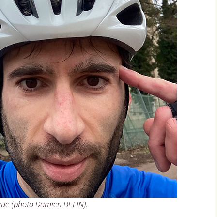
Éringes
Flavigny-sur-Ozerain
l’Arbre Rond
l’Italie
la Chaleur
la Grande Montagne
la Peute Montagne
la Rente de l’Union
Lantilly
ue (photo Damien BELIN).
le Bochot