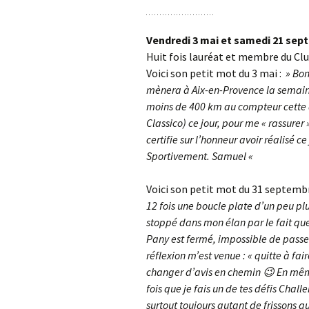
Vendredi 3 mai et samedi 21 se
Huit fois lauréat et membre du Club 
Voici son petit mot du 3 mai :
» Bons
mènera à Aix-en-Provence la semaine
moins de 400 km au compteur cette an
Classico) ce jour, pour me « rassurer
certifie sur l’honneur avoir réalisé c
Sportivement. Samuel «
Voici son petit mot du 31 septemb
12 fois une boucle plate d’un peu pl
stoppé dans mon élan par le fait que
Pany est fermé, impossible de passer
réflexion m’est venue : « quitte à fa
changer d’avis en chemin 😉 En même 
fois que je fais un de tes défis Challe
surtout toujours autant de frissons qu