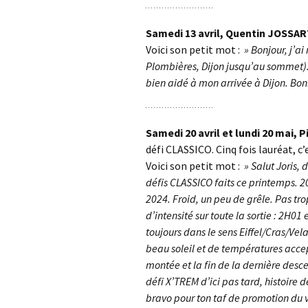
Samedi 13 avril, Quentin JOSSA
Voici son petit mot :
» Bonjour, j’ai
Plombières, Dijon jusqu’au sommet). F
bien aidé à mon arrivée à Dijon. Bo
Samedi 20 avril et lundi 20 mai, 
défi CLASSICO. Cinq fois lauréat, c’
Voici son petit mot :
» Salut Joris, 
défis CLASSICO faits ce printemps. 20
2024. Froid, un peu de grêle. Pas tr
d’intensité sur toute la sortie : 2H01
toujours dans le sens Eiffel/Cras/Vela
beau soleil et de températures accep
montée et la fin de la dernière des
défi X’TREM d’ici pas tard, histoire 
bravo pour ton taf de promotion du v