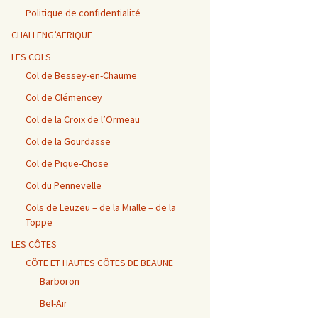
Vosges / Cols du Haut de
Alpes – Marlens / Station
de la Porte et de Beau
Alpes – Embrun / Les
Alpes Chambéry /
la Côte et de la Sclucht,
de la Sambuy
Plan
Gourniers
Montmerlet
Politique de confidentialité
Route des Crêtes, Le
Hohneck, cols de
CHALLENG’AFRIQUE
Bramont et de Grosse
Barillette + Col de la
Alpes – Maurienne /
Alpes / Embrun – Col
Alpes Chambéry / Relais
Pierre
Combe Blanche
Collet de la Madeleine et
Agnel
du Mont du Chat et Col
LES COLS
Col de l’Iseran
du Chat
Col de Bessey-en-Chaume
Vosges / Cols de la
Alpes / Embrun – Col
Col de Clémencey
Burotte, de Lauvy et des
d’Izoard
Alpes Chambéry / Cols du
Hayes
Frêne, du Lindar et des
Prés
Col de la Croix de l’Ormeau
Col de la Gourdasse
Alpes Chambéry /
Pragondran
Col de Pique-Chose
Col du Pennevelle
Cols de Leuzeu – de la Mialle – de la
Toppe
LES CÔTES
CÔTE ET HAUTES CÔTES DE BEAUNE
Barboron
Bel-Air