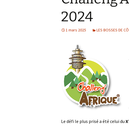
Col de la Gour
2024
Col de Pique-
1 mars 2025
LES BOSSES DE CÔ
Col du Penneve
Cols de Leuzeu
Mialle – de la 
Le défi le plus prisé a été celui du
X