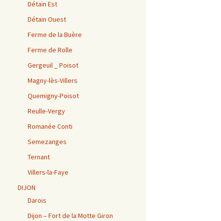
Détain Est
Détain Ouest
Ferme de la Buère
Ferme de Rolle
Gergeuil _ Poisot
Magny-lès-Villers
Quemigny-Poisot
Reulle-Vergy
Romanée Conti
Semezanges
Ternant
Villers-la-Faye
DIJON
Darois
Dijon – Fort de la Motte Giron