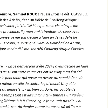
Montbard >< St-Germain-
lès-Senailly
ptembre, Samuel ROUX
a réussi 2 fois le défi CLASSICO.
des 4 défis, c’est un fidèle de Challeng’Afrique !
Nogent-lès-Montbard ><
oir Joris, j’ai réalisé hier que sur le chemin qui me
Villiers
 prochaine, il y mon ami le Ventoux. Du coup avec
née, je me suis décidé à faire un de tes défis (le
Pierre Pointe
 ». Du coup, je soussigné, Samuel Roux âgé de 47 ans,
e jour vendredi 3 mai ton défi Challeng’Afrique Classico.
Réservoir de Chazilly
Saffres
re :
» En ce dernier jour d’été 2024 j’avais décidé de faire
Sainte-Colombe-en-
us de 16 km entre Velars et Pont de Pany mais j’ai été
Auxois
 le pont route qui passe au-dessus du canal à Pont de
 même en vélo du contrarié j’ai monté Urcy et la
Saunière
ire du dénivelé… » Eh bien oui Joris, incroyable de
temps tout est dit sur ton site: « timbrés »!!! Purée 8
Sausseau
ng’Afrique ?!?!?! C’est dingue je n’aurais pas dit. J’ai
and je sors du dernier virage à gauche (là où il y a à
Savigny-sous-Mâlain