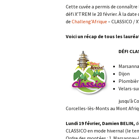
Cette cuvée a permis de connaître 
défi X’TREM le 20 février. À la date 
de
Challeng’Afrique
– CLASSICO / 
Voici un récap de tous les lauréa
DÉFI CLA
Marsanna
Dijon
Plombièr
Velars-s
jusqu’à C
Corcelles-lès-Monts au Mont Afriqu
Lundi 19 février, Damien BELIN,
d
CLASSICO en mode hivernal (le temps
Ordre des montées : 1. Marsannay-la