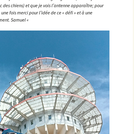
ec des chiens) et que je vois l’antenne apparaître; pour
une fois merci pour l’idée de ce « défi » et à une
Sombernon
ment. Samuel «
Souhey >< Pouillenay
Soussey-sur-Brionne
St-Anthot
St-Hélier >< Chevannay
Suze >< Blangey Bas
Teureau de Fache
Teureau des Fourches
Thenissey >< Vaubuzin
Toppe au Loup