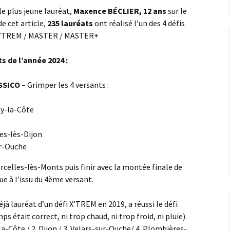
Concœur
Barain
Rente de Collonges
le plus jeune lauréat,
Maxence BÉCLIER, 12 ans
sur le
Orches
Curtil-St-Seine
2024
de cet article,
235 lauréats
ont réalisé l’un des 4 défis
Détain Est
Bellenot-sous-Pouilly
Roche Aigüe
X’TREM / MASTER / MASTER+
Pernand-Vergelesses
Cussey-lès-Forges ><
2025
Foncegrive
Détain Ouest
Beurizot
Urcy
ts de l’année 2024 :
St-Romain
Étaules
Ferme de la Buère
Boux-sous-Salmaise ><
SSICO –
Grimper les 4 versants :
Jailly-les-Moulins
Fromenteau
Ferme de Rolle
Carrefour du Défens
y-la-Côte
la Canconnière
Gergeuil _ Poisot
Champ de la Haie
es-lès-Dijon
la Jument de Courtivron
ur-Ouche
Magny-lès-Villers
Charny
Maison Forestière des
orcelles-lès-Monts puis finir avec la montée finale de
Quemigny-Poisot
Suchots
Château Loizerolle
e à l’issu du 4ème versant.
Reulle-Vergy
Oigny
Châteauneuf
éjà lauréat d’un défi X’TREM en 2019, a réussi le défi
 était correct, ni trop chaud, ni trop froid, ni pluie).
Romanée Conti
Panges
Châtellenot
-Côte / 2. Dijon / 3. Velars-sur-Ouche/ 4. Plombières-