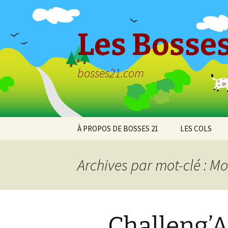
Aller
au
contenu
Les Bosses
bosses21.com
À PROPOS DE BOSSES 21
LES COLS
Politique de
Col de Bessey
confidentialité
Chaume
Archives par mot-clé : Mo
Col de Clémen
Col de la Croix
l’Ormeau
Challeng’A