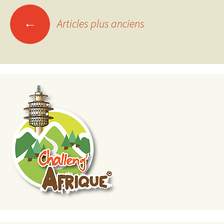
Navigation
←
Articles plus anciens
des
articles