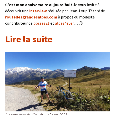
C’est mon anniversaire aujourd’hui !
Je vous invite à
découvrir une
interview
réalisée par Jean-Loup Tétard de
routedesgrandesalpes.com
à propos du modeste
contributeur de
bosses21
et
alpes4ever
… 😉
Lire la suite
Au sommet du Col du Joly en 2025