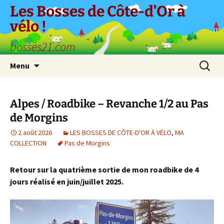
Aller
Les Bosses de Côte-d'Or à
au
vélo !
contenu
bosses21.com
Recherc
Menu
Alpes / Roadbike – Revanche 1/2 au Pas
de Morgins
2 août 2026
LES BOSSES DE CÔTE-D'OR À VÉLO
,
MA
COLLECTION
Pas de Morgins
Retour sur la quatrième sortie de mon roadbike de 4
jours réalisé en juin/juillet 2025.