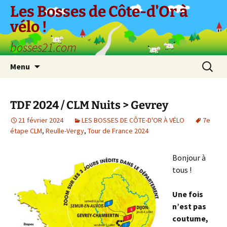
Aller
Les Bosses de Côte-d'Or à
au
vélo !
contenu
bosses21.com
Recherc
Menu
TDF 2024 / CLM Nuits > Gevrey
21 février 2024
LES BOSSES DE CÔTE-D'OR À VÉLO
7e
étape CLM
,
Reulle-Vergy
,
Tour de France 2024
Bonjour à
tous !
Une fois
n’est pas
coutume,