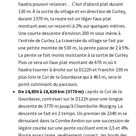
faudra pouvoir relancer… C’est d’abord plat durant
130 m. À la sortie du village et en direction de Curley,
durant 1370 m, la route est un léger faux plat
montant avec un ressenti à 2% sur quelques mètres.
Une courte descente d’environ 200 m vous mène à
l’entrée de Curley. La traversée du village se fait par
une petite montée de 530 m, la pente passe de 2 à 5%.
La pente se fait moins insistante à la sortie de Curley.
Puis ce sera un faux plat montant de 670 m où il
faudra tourner à droite sur la D122h et franchir 230 m
plus loin le Col de la Gourdasse qui à 463 m, sera le
point culminant du parcours.
De 14,850 à 18,620 km (3770 m) :
après le Col de la
Gourdasse, continuer sur le D122h pour une longue
descente de 3770 m jusqu’à Chambolle-Musigny. La
descente se fait en 2 temps. Un premier de 2340 m se
déroulant dans la Combe Ambin sur une succession de
légère courbe sur une pente oscillant entre 3,5 et 4%.
Route assez large, revêtement correct, les bords des