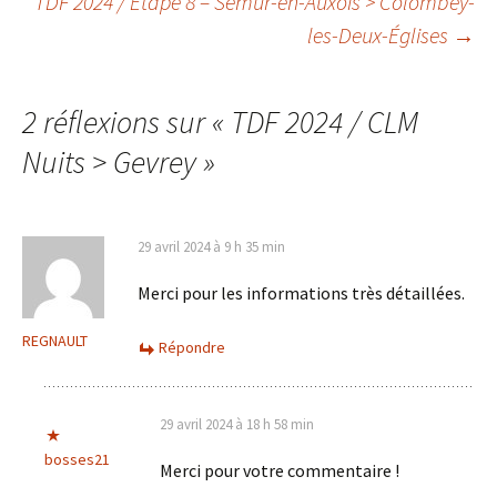
TDF 2024 / Étape 8 – Semur-en-Auxois > Colombey-
les-Deux-Églises
→
des
articles
2 réflexions sur «
TDF 2024 / CLM
Nuits > Gevrey
»
29 avril 2024 à 9 h 35 min
Merci pour les informations très détaillées.
REGNAULT
Répondre
29 avril 2024 à 18 h 58 min
bosses21
Merci pour votre commentaire !