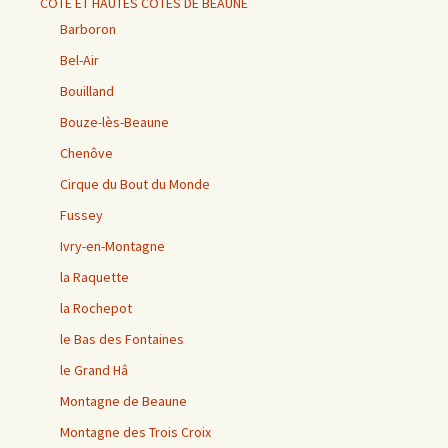
CÔTE ET HAUTES CÔTES DE BEAUNE
Barboron
Bel-Air
Bouilland
Bouze-lès-Beaune
Chenôve
Cirque du Bout du Monde
Fussey
Ivry-en-Montagne
la Raquette
la Rochepot
le Bas des Fontaines
le Grand Hâ
Montagne de Beaune
Montagne des Trois Croix