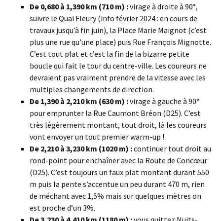
De 0,680 à 1,390 km (710 m) :
virage à droite à 90°,
suivre le Quai Fleury (info février 2024 : en cours de
travaux jusqu’à fin juin), la Place Marie Maignot (c’est
plus une rue qu’une place) puis Rue François Mignotte.
C’est tout plat et c’est la fin de la bizarre petite
boucle qui fait le tour du centre-ville. Les coureurs ne
devraient pas vraiment prendre de la vitesse avec les
multiples changements de direction.
De 1,390 à 2,210 km (630 m) :
virage à gauche à 90°
pour emprunter la Rue Caumont Bréon (D25). C’est
très légèrement montant, tout droit, là les coureurs
vont envoyer un tout premier warm-up !
De 2,210 à 3,230 km (1020 m) :
continuer tout droit au
rond-point pour enchaîner avec la Route de Concœur
(D25). C’est toujours un faux plat montant durant 550
m puis la pente s’accentue un peu durant 470 m, rien
de méchant avec 1,5% mais sur quelques mètres on
est proche d’un 3%.
De 3,230 à 4,410 km (1180 m) :
vous quittez Nuits-