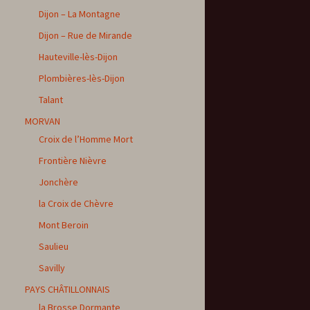
Dijon – La Montagne
Dijon – Rue de Mirande
Hauteville-lès-Dijon
Plombières-lès-Dijon
Talant
MORVAN
Croix de l’Homme Mort
Frontière Nièvre
Jonchère
la Croix de Chèvre
Mont Beroin
Saulieu
Savilly
PAYS CHÂTILLONNAIS
la Brosse Dormante