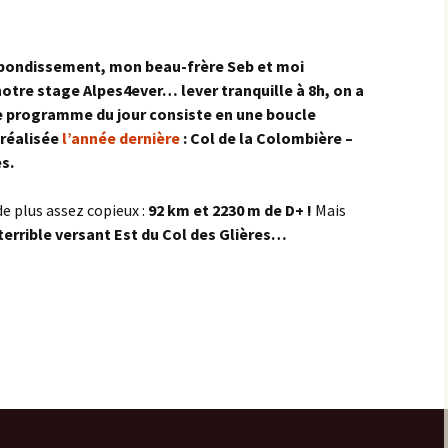
les Hâtes Bermont
ebondissement, mon beau-frère Seb et moi
les Petites Munières
otre stage Alpes4ever… lever tranquille à 8h, on a
Le programme du jour consiste en une boucle
Maligny
 réalisée
l’année dernière
: Col de la Colombière –
es.
Marcellois
de plus assez copieux :
92 km et 2230 m de D+ !
Mais
Martrois
 terrible versant Est du Col des Glières…
Mesmont
Montagne de Bard
Montagne de Fontette
Montbard
Montbard >< Quincerot