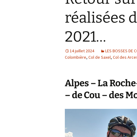
Col de la Gour
réalisées 
Col de Pique-
2021…
Col du Penneve
Cols de Leuzeu
Mialle – de la 
14 juillet 2024
LES BOSSES DE C
Colombière
,
Col de Saxel
,
Col des Arce
Alpes – La Roche
– de Cou – des Mo