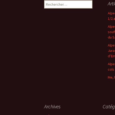
Rechercher :
Art
Alpe
1/2 
Alpe
souf
du S
Alpe
Jura
d’E
Alpe
cols
Me, 
Archives
Catég