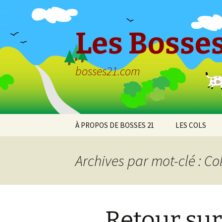
Aller
au
contenu
Les Bosses
bosses21.com
À PROPOS DE BOSSES 21
LES COLS
Politique de
Col de Bessey
confidentialité
Chaume
Archives par mot-clé : Co
Col de Clémen
Col de la Croix
l’Ormeau
Retour sur 