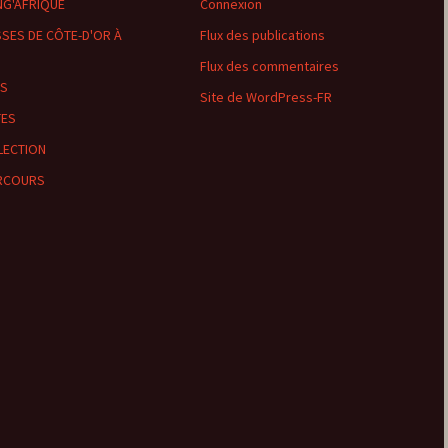
NG'AFRIQUE
Connexion
SES DE CÔTE-D'OR À
Flux des publications
Sombernon
Flux des commentaires
Souhey >< Pouillenay
LS
Site de WordPress-FR
TES
Soussey-sur-Brionne
LECTION
St-Anthot
RCOURS
St-Hélier >< Chevannay
Suze >< Blangey Bas
Teureau de Fache
Teureau des Fourches
Thenissey >< Vaubuzin
Toppe au Loup