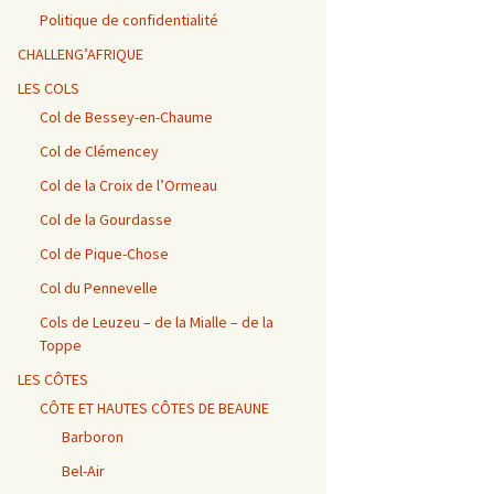
Vosges / Cols du Haut de
Alpes – Marlens / Station
de la Porte et de Beau
Alpes – Embrun / Les
Alpes Chambéry /
la Côte et de la Sclucht,
de la Sambuy
Plan
Gourniers
Montmerlet
Politique de confidentialité
Route des Crêtes, Le
Hohneck, cols de
CHALLENG’AFRIQUE
Bramont et de Grosse
Barillette + Col de la
Alpes – Maurienne /
Alpes / Embrun – Col
Alpes Chambéry / Relais
Pierre
Combe Blanche
Collet de la Madeleine et
Agnel
du Mont du Chat et Col
LES COLS
Col de l’Iseran
du Chat
Col de Bessey-en-Chaume
Vosges / Cols de la
Alpes / Embrun – Col
Col de Clémencey
Burotte, de Lauvy et des
d’Izoard
Alpes Chambéry / Cols du
Hayes
Frêne, du Lindar et des
Prés
Col de la Croix de l’Ormeau
Col de la Gourdasse
Alpes Chambéry /
Pragondran
Col de Pique-Chose
Col du Pennevelle
Cols de Leuzeu – de la Mialle – de la
Toppe
LES CÔTES
CÔTE ET HAUTES CÔTES DE BEAUNE
Barboron
Bel-Air