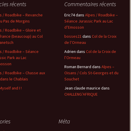
icles récents
Commentaires récents
Montbard >< St-Germain-
s / Roadbike – Revanche
Eric74
dans
Alpes / Roadbike –
lès-Senailly
au Pas de Morgins
Séance Jurassic Park au Lac
d’Emosson
Nogent-lès-Montbard ><
s / Roadbike – Gloire et
Villiers
france (beaucoup) au Col
bosses21
dans
Col de la Croix
anetsch
de l’Ormeau
Pierre Pointe
s / Roadbike – Séance
Adrien
dans
Col de la Croix de
ssic Park au Lac
l’Ormeau
Réservoir de Chazilly
mosson
Roman Bernard
dans
Alpes –
Saffres
s / Roadbike – Chasse aux
Oisans / Cols St-Georges et du
 dans le Chablais
Souchet
Sainte-Colombe-en-
Myself and I !
Jean claude maurice
dans
Auxois
CHALLENG’AFRIQUE
Saunière
Sausseau
ories
Méta
Savigny-sous-Mâlain