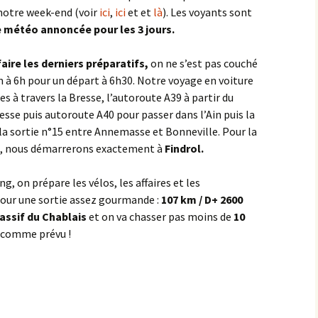
 notre week-end (voir
ici
,
ici
et et
là
). Les voyants sont
Semezanges
Pasques
Chaudenay-le-Château
e météo annoncée pour les 3 jours.
Ternant
Saulx-le-Duc
Civry-en-Montagne
faire les derniers préparatifs,
on ne s’est pas couché
Villers-la-Faye
Saussy
n à 6h pour un départ à 6h30. Notre voyage en voiture
Col de Viécourt
 à travers la Bresse, l’autoroute A39 à partir du
Sources de la Seine
esse puis autoroute A40 pour passer dans l’Ain puis la
Combe de Bouzot
la sortie n°15 entre Annemasse et Bonneville. Pour la
St-Germain
d, nous démarrerons exactement à
Findrol.
Combe Jean Moreau
Val de la Saule
ng, on prépare les vélos, les affaires et les
Croix de Villy
 pour une sortie assez gourmande :
107 km / D+ 2600
Val-Suzon
Croix Saint-Thomas
assif du Chablais
et on va chasser pas moins de
10
r comme prévu !
Vernois-les-Vesvres ><
Cruchy
Boussenois
Dampierre-en-Montagne
Vesvrotte
Écorsaint