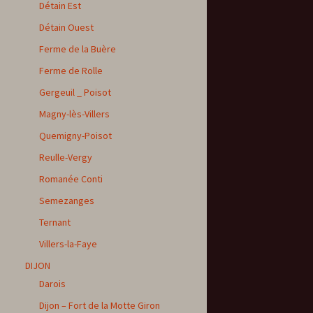
Détain Est
Détain Ouest
Ferme de la Buère
Ferme de Rolle
Gergeuil _ Poisot
Magny-lès-Villers
Quemigny-Poisot
Reulle-Vergy
Romanée Conti
Semezanges
Ternant
Villers-la-Faye
DIJON
Darois
Dijon – Fort de la Motte Giron