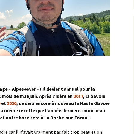
Concœur
Barain
Rente de Collonges
Orches
Curtil-St-Seine
2024
Détain Est
Bellenot-sous-Pouilly
Roche Aigüe
Pernand-Vergelesses
Cussey-lès-Forges ><
2025
Foncegrive
Détain Ouest
Beurizot
Urcy
St-Romain
Étaules
Ferme de la Buère
Boux-sous-Salmaise ><
Jailly-les-Moulins
Fromenteau
Ferme de Rolle
Carrefour du Défens
la Canconnière
Gergeuil _ Poisot
Champ de la Haie
la Jument de Courtivron
Magny-lès-Villers
ge « Alpes4ever » ! Il devient annuel pour la
Charny
Maison Forestière des
 mois de mai/juin. Après l’Isère en
2017
, la Savoie
Quemigny-Poisot
Suchots
9
et
2020
, ce sera encore à nouveau la Haute-Savoie
Château Loizerolle
 la même recette que l’année dernière : mon beau-
Reulle-Vergy
Oigny
Châteauneuf
 et notre base sera à La Roche-sur-Foron !
Romanée Conti
Panges
Châtellenot
ndre car il n’avait vraiment pas fait trop beau et on