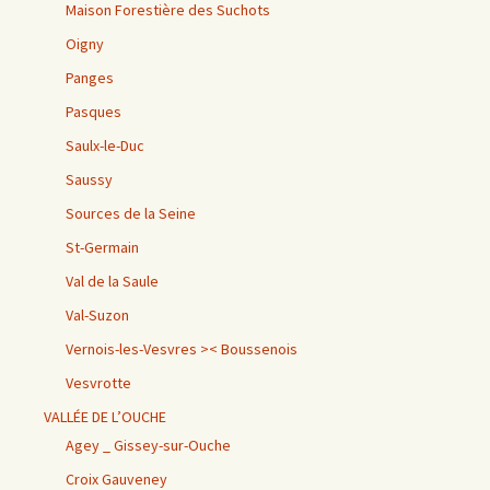
Maison Forestière des Suchots
Oigny
Panges
Pasques
Saulx-le-Duc
Saussy
Sources de la Seine
St-Germain
Val de la Saule
Val-Suzon
Vernois-les-Vesvres >< Boussenois
Vesvrotte
VALLÉE DE L’OUCHE
Agey _ Gissey-sur-Ouche
Croix Gauveney