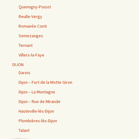
Quemigny-Poisot
Reulle-Vergy
Romanée Conti
Semezanges
Ternant
Villers-la-Faye
DIJON
Darois
Dijon – Fort de la Motte Giron
Dijon – La Montagne
Dijon – Rue de Mirande
Hauteville-lès-Dijon
Plombières-lès-Dijon
Talant