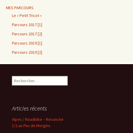
MES PARCOURS
Le « Petit Tricot »
Parcours 2017 [1]
Parcours 2017 [2]
Parcours 2019 [1]
Parcours 2019 [2]
Rechercher :
Articles récents
Alpes / Roadbike – Revanche
1/2 au Pas de Morgins