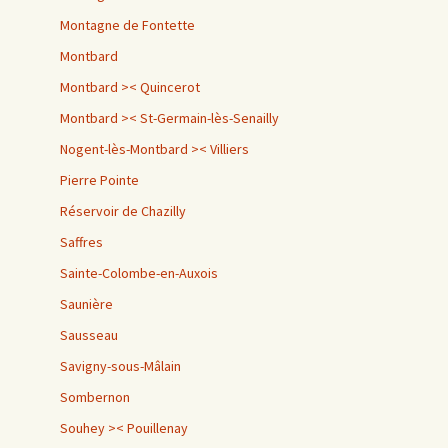
Montagne de Fontette
Montbard
Montbard >< Quincerot
Montbard >< St-Germain-lès-Senailly
Nogent-lès-Montbard >< Villiers
Pierre Pointe
Réservoir de Chazilly
Saffres
Sainte-Colombe-en-Auxois
Saunière
Sausseau
Savigny-sous-Mâlain
Sombernon
Souhey >< Pouillenay