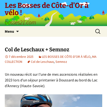
Aller
Les Bosses de Côte-d'Or à
au
vélo !
contenu
bosses21.com
Recherc
Menu
Col de Leschaux + Semnoz
7 décembre 2025
LES BOSSES DE CÔTE-D'OR À VÉLO
,
MA
COLLECTION
Col de Leschaux
,
Semnoz
Un nouveau récit sur l’une de mes ascensions réalisées en
2023 lors d’un séjour printanier à Doussard au bord du Lac
d’Annecy (Haute-Savoie).