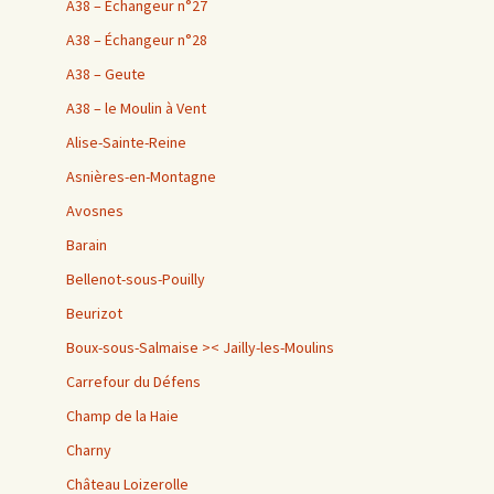
A38 – Échangeur n°27
A38 – Échangeur n°28
A38 – Geute
A38 – le Moulin à Vent
Alise-Sainte-Reine
Asnières-en-Montagne
Avosnes
Barain
Bellenot-sous-Pouilly
Beurizot
Boux-sous-Salmaise >< Jailly-les-Moulins
Carrefour du Défens
Champ de la Haie
Charny
Château Loizerolle