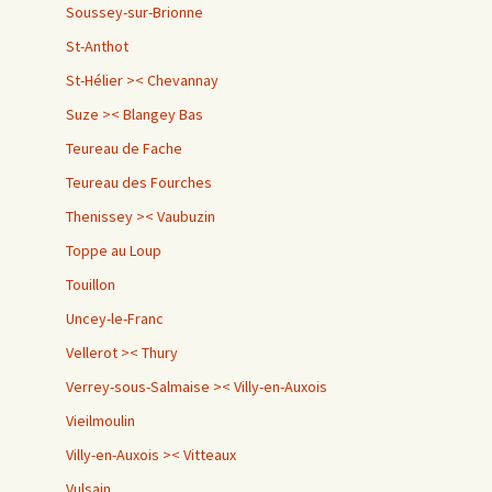
Soussey-sur-Brionne
St-Anthot
St-Hélier >< Chevannay
Suze >< Blangey Bas
Teureau de Fache
Teureau des Fourches
Thenissey >< Vaubuzin
Toppe au Loup
Touillon
Uncey-le-Franc
Vellerot >< Thury
Verrey-sous-Salmaise >< Villy-en-Auxois
Vieilmoulin
Villy-en-Auxois >< Vitteaux
Vulsain