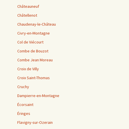
Châteauneuf
Châtellenot
Chaudenay-le-Château
Civry-en-Montagne
Col de Viécourt
Combe de Bouzot
Combe Jean Moreau
Croix de Villy
Croix Saint-Thomas
Cruchy
Dampierre-en-Montagne
Écorsaint
Éringes
Flavigny-sur-Ozerain