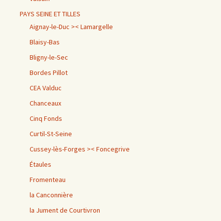
PAYS SEINE ET TILLES
Aignay-le-Duc >< Lamargelle
Blaisy-Bas
Bligny-le-Sec
Bordes Pillot
CEA Valduc
Chanceaux
Cinq Fonds
Curtil-St-Seine
Cussey-lès-Forges >< Foncegrive
Étaules
Fromenteau
la Canconnière
la Jument de Courtivron