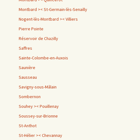
Montbard >< St-Germain-lès-Senailly
Nogent-lès-Montbard >< Villiers
Pierre Pointe
Réservoir de Chazilly
Saffres
Sainte-Colombe-en-Auxois
Saunière
Sausseau
Savigny-sous-Mâlain
Sombernon
Souhey >< Pouillenay
Soussey-sur-Brionne
St-Anthot
St-Hélier >< Chevannay