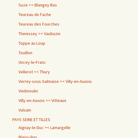
Suze >< Blangey Bas
Teureau de Fache
Teureau des Fourches
Thenissey >< Vaubuzin
Toppe au Loup
Touillon
Uncey-le-Franc
Vellerot >< Thury
Verrey-sous-Salmaise >< Villy-en-Auxois
Vieilmoulin
Villy-en-Auxois >< Vitteaux
Vulsain
PAYS SEINE ET TILLES
Aignay-le-Duc >< Lamargelle
Blaisy-Bas