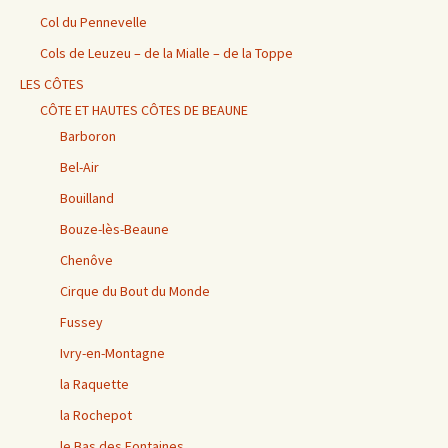
Col du Pennevelle
Cols de Leuzeu – de la Mialle – de la Toppe
LES CÔTES
CÔTE ET HAUTES CÔTES DE BEAUNE
Barboron
Bel-Air
Bouilland
Bouze-lès-Beaune
Chenôve
Cirque du Bout du Monde
Fussey
Ivry-en-Montagne
la Raquette
la Rochepot
le Bas des Fontaines