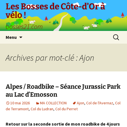
Aller
Les Bosses de Côte-d'Or à
au
vélo !
contenu
bosses21.com
Recherc
Menu
Archives par mot-clé : Ajon
Alpes / Roadbike – Séance Jurassic Park
au Lac d’Emosson
10 mai 2026
MA COLLECTION
Ajon
,
Col de l'Avernaz
,
Col
de Terramont
,
Col du Ludran
,
Col du Perret
Retour sur la seconde sortie de mon roadbike de 4 jours