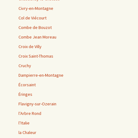
Civry-en-Montagne
Col de Viécourt
Combe de Bouzot
Combe Jean Moreau
Croix de Villy
Croix Saint-Thomas
Cruchy
Dampierre-en-Montagne
Écorsaint
Éringes
Flavigny-sur-Ozerain
l’Arbre Rond
l’Italie
la Chaleur