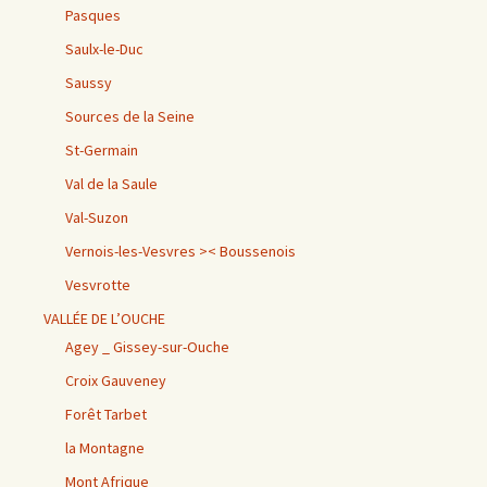
Pasques
Saulx-le-Duc
Saussy
Sources de la Seine
St-Germain
Val de la Saule
Val-Suzon
Vernois-les-Vesvres >< Boussenois
Vesvrotte
VALLÉE DE L’OUCHE
Agey _ Gissey-sur-Ouche
Croix Gauveney
Forêt Tarbet
la Montagne
Mont Afrique