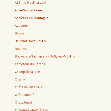
A38 – le Moulin à Vent
Alise-Sainte-Reine
Asnières-en-Montagne
Avosnes
Barain
Bellenot-sous-Pouilly
Beurizot
Boux-sous-Salmaise >< Jailly-les-Moulins
Carrefour du Défens
Champ de la Haie
Charny
Château Loizerolle
Châteauneuf
Châtellenot
Chaudenay-le-Château