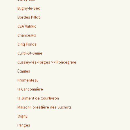
Bligny-le-Sec
Bordes Pillot
CEA Valduc
Chanceaux
Cinq Fonds
Curtil-St-Seine
Cussey-lès-Forges >< Foncegrive
Étaules
Fromenteau
la Canconnière
la Jument de Courtivron
Maison Forestière des Suchots
Oigny
Panges